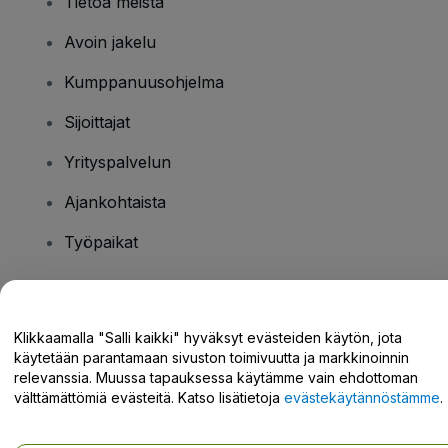
Tietoa meistä
Avoin jakelu
Kumppanuusohjelma
Sijoittajat
Yrityspalvelun
Ajankohtaista
Työpaikat
Onko sinulla kysyttävää?
Klikkaamalla "Salli kaikki" hyväksyt evästeiden käytön, jota
käytetään parantamaan sivuston toimivuutta ja markkinoinnin
Tukikeskus / Ota meihin yhteyttä
relevanssia. Muussa tapauksessa käytämme vain ehdottoman
välttämättömiä evästeitä. Katso lisätietoja
evästekäytännöstämme
.