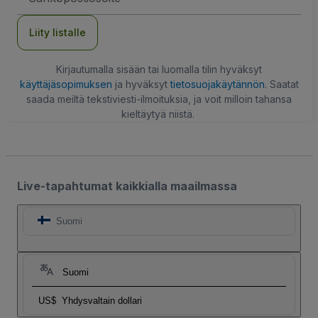
Liity listalle
Kirjautumalla sisään tai luomalla tilin hyväksyt
käyttäjäsopimuksen
ja hyväksyt
tietosuojakäytännön
. Saatat
saada meiltä tekstiviesti-ilmoituksia, ja voit milloin tahansa
kieltäytyä niistä.
Live-tapahtumat kaikkialla maailmassa
Suomi
Suomi
US$
Yhdysvaltain dollari