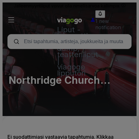
Jälleenmyyntiliput voivat olla nimellisarvoa kalliimpia.
1 new
notification
Liput -
konsertti,
urheilu
&amp;
teatteriliput
|
viagogo
lipputori
Northridge Church
Parking Lots (InActive)
Ei suodattimiasi vastaavia tapahtumia. Klikkaa