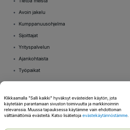
Tietoa meistä
Avoin jakelu
Kumppanuusohjelma
Sijoittajat
Yrityspalvelun
Ajankohtaista
Työpaikat
Onko sinulla kysyttävää?
Klikkaamalla "Salli kaikki" hyväksyt evästeiden käytön, jota
käytetään parantamaan sivuston toimivuutta ja markkinoinnin
Tukikeskus / Ota meihin yhteyttä
relevanssia. Muussa tapauksessa käytämme vain ehdottoman
välttämättömiä evästeitä. Katso lisätietoja
evästekäytännöstämme
.