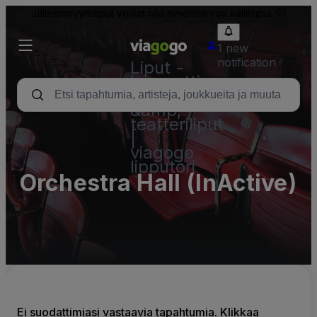
Jälleenmyyntiliput voivat olla nimellisarvoa kalliimpia.
1 new
notification
Liput -
konsertti,
urheilu
&amp;
teatteriliput
|
viagogo
lipputori
Orchestra Hall (InActive)
Ei suodattimiasi vastaavia tapahtumia. Klikkaa