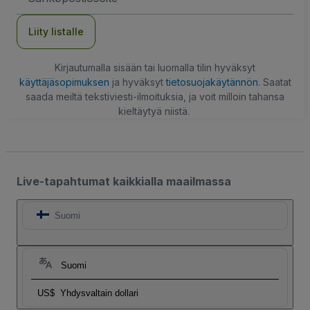
Liity listalle
Kirjautumalla sisään tai luomalla tilin hyväksyt
käyttäjäsopimuksen
ja hyväksyt
tietosuojakäytännön
. Saatat
saada meiltä tekstiviesti-ilmoituksia, ja voit milloin tahansa
kieltäytyä niistä.
Live-tapahtumat kaikkialla maailmassa
Suomi
Suomi
US$
Yhdysvaltain dollari