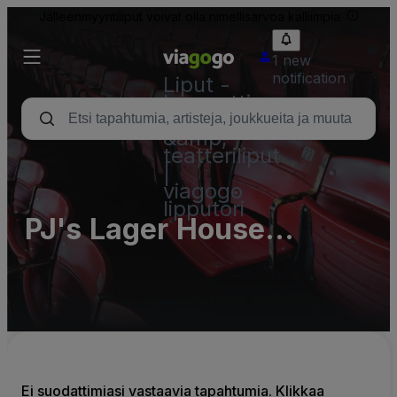
Jälleenmyyntiliput voivat olla nimellisarvoa kalliimpia.
1 new
notification
Liput -
konsertti,
urheilu
&amp;
teatteriliput
|
viagogo
lipputori
PJ's Lager House
Parking Lots (InActive)
Ei suodattimiasi vastaavia tapahtumia. Klikkaa