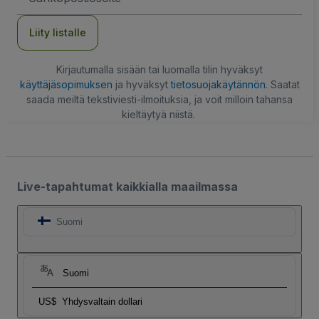
Liity listalle
Kirjautumalla sisään tai luomalla tilin hyväksyt
käyttäjäsopimuksen
ja hyväksyt
tietosuojakäytännön
. Saatat
saada meiltä tekstiviesti-ilmoituksia, ja voit milloin tahansa
kieltäytyä niistä.
Live-tapahtumat kaikkialla maailmassa
Suomi
Suomi
US$
Yhdysvaltain dollari