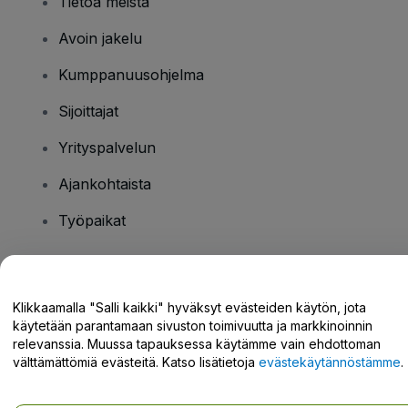
Tietoa meistä
Avoin jakelu
Kumppanuusohjelma
Sijoittajat
Yrityspalvelun
Ajankohtaista
Työpaikat
Onko sinulla kysyttävää?
Klikkaamalla "Salli kaikki" hyväksyt evästeiden käytön, jota
käytetään parantamaan sivuston toimivuutta ja markkinoinnin
Tukikeskus / Ota meihin yhteyttä
relevanssia. Muussa tapauksessa käytämme vain ehdottoman
välttämättömiä evästeitä. Katso lisätietoja
evästekäytännöstämme
.