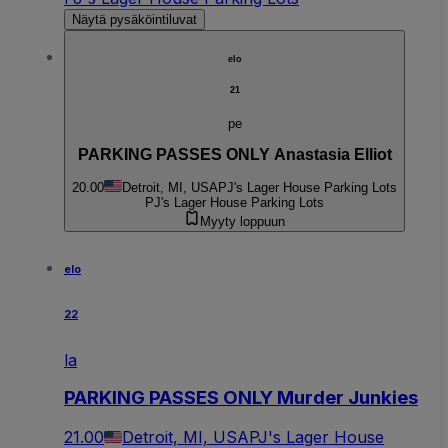
Näytä pysäköintiluvat
elo
21
pe
PARKING PASSES ONLY Anastasia Elliot
20.00
Detroit, MI, USA
PJ's Lager House Parking Lots
PJ's Lager House Parking Lots
Myyty loppuun
elo
22
la
PARKING PASSES ONLY Murder Junkies
21.00
Detroit, MI, USA
PJ's Lager House