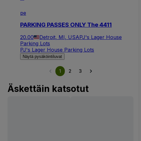
pe
PARKING PASSES ONLY The 4411
20.00
Detroit, MI, USA
PJ's Lager House
Parking Lots
PJ's Lager House Parking Lots
Näytä pysäköintiluvat
1
2
3
Äskettäin katsotut