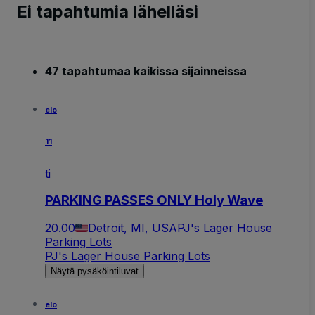
Ei tapahtumia lähelläsi
47 tapahtumaa kaikissa sijainneissa
elo
11
ti
PARKING PASSES ONLY Holy Wave
20.00
Detroit, MI, USA
PJ's Lager House
Parking Lots
PJ's Lager House Parking Lots
Näytä pysäköintiluvat
elo