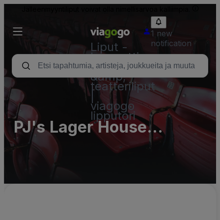
Jälleenmyyntiliput voivat olla nimellisarvoa kalliimpia.
1 new
notification
Liput -
konsertti,
urheilu
&amp;
teatteriliput
|
viagogo
lipputori
PJ's Lager House
Parking Lots