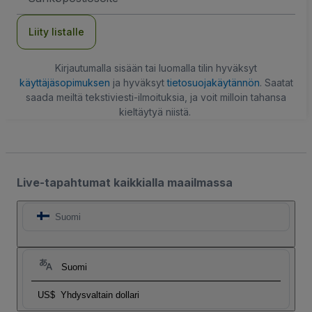
Liity listalle
Kirjautumalla sisään tai luomalla tilin hyväksyt
käyttäjäsopimuksen
ja hyväksyt
tietosuojakäytännön
. Saatat
saada meiltä tekstiviesti-ilmoituksia, ja voit milloin tahansa
kieltäytyä niistä.
Live-tapahtumat kaikkialla maailmassa
Suomi
Suomi
US$
Yhdysvaltain dollari