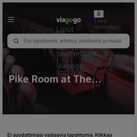
Jälleenmyyntiliput voivat olla nimellisarvoa kalliimpia.
1 new
notification
Liput -
konsertti,
urheilu
&amp;
teatteriliput
|
viagogo
lipputori
Pike Room at The
Crofoot Parking Lots
(InActive)
Ei suodattimiasi vastaavia tapahtumia. Klikkaa