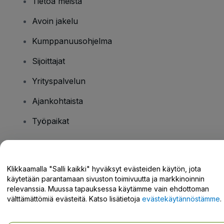
Tietoa meistä
Avoin jakelu
Kumppanuusohjelma
Sijoittajat
Yrityspalvelun
Ajankohtaista
Työpaikat
Onko sinulla kysyttävää?
Klikkaamalla "Salli kaikki" hyväksyt evästeiden käytön, jota
käytetään parantamaan sivuston toimivuutta ja markkinoinnin
Tukikeskus / Ota meihin yhteyttä
relevanssia. Muussa tapauksessa käytämme vain ehdottoman
välttämättömiä evästeitä. Katso lisätietoja
evästekäytännöstämme
.