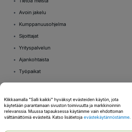
Tietoa meistä
Avoin jakelu
Kumppanuusohjelma
Sijoittajat
Yrityspalvelun
Ajankohtaista
Työpaikat
Onko sinulla kysyttävää?
Klikkaamalla "Salli kaikki" hyväksyt evästeiden käytön, jota
käytetään parantamaan sivuston toimivuutta ja markkinoinnin
Tukikeskus / Ota meihin yhteyttä
relevanssia. Muussa tapauksessa käytämme vain ehdottoman
välttämättömiä evästeitä. Katso lisätietoja
evästekäytännöstämme
.