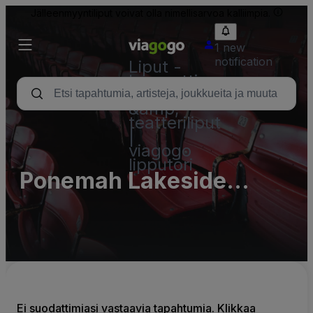
Jälleenmyyntiliput voivat olla nimellisarvoa kalliimpia.
1 new
notification
Liput -
konsertti,
urheilu
&amp;
teatteriliput
|
viagogo
lipputori
Ponemah Lakeside
Lodge
Ei suodattimiasi vastaavia tapahtumia. Klikkaa