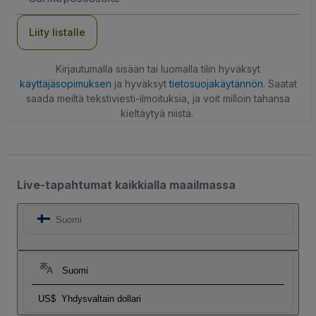
Liity listalle
Kirjautumalla sisään tai luomalla tilin hyväksyt
käyttäjäsopimuksen
ja hyväksyt
tietosuojakäytännön
. Saatat
saada meiltä tekstiviesti-ilmoituksia, ja voit milloin tahansa
kieltäytyä niistä.
Live-tapahtumat kaikkialla maailmassa
Suomi
Suomi
US$
Yhdysvaltain dollari