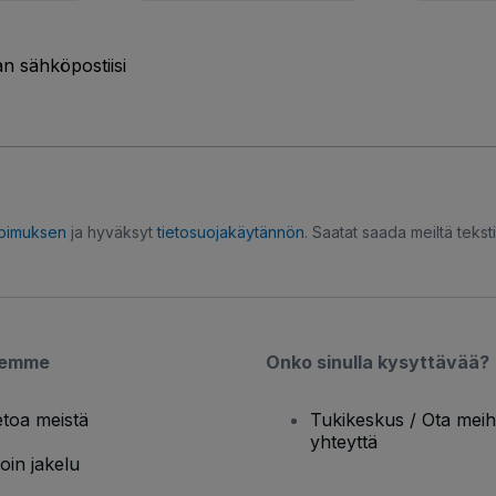
n sähköpostiisi
opimuksen
ja hyväksyt
tietosuojakäytännön
. Saatat saada meiltä tekstiv
semme
Onko sinulla kysyttävää?
etoa meistä
Tukikeskus / Ota meih
yhteyttä
oin jakelu