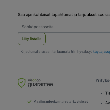
Saa ajankohtaiset tapahtumat ja tarjoukset suoraa
Sähköpostiosoite
Liity listalle
Kirjautumalla sisään tai luomalla tilin hyväksyt
käyttäjäs
Yrityk
Ti
Maailmanluokan turvatarkastukset
Av