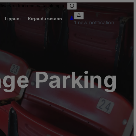
llisarvoa korkeampia tai alempia.
Lippuni
Kirjaudu sisään
1 new notification
ge Parking