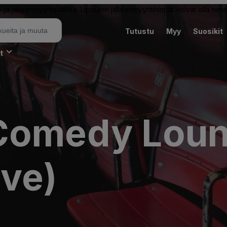
ja jälleenmyyntipaikka. Lippujen jälleenmyyntihinnat voivat olla nime
Tutustu
Myy
Suosikit
t
Comedy Loun
ive)