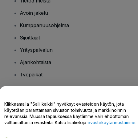
Tietoa meistä
Avoin jakelu
Kumppanuusohjelma
Sijoittajat
Yrityspalvelun
Ajankohtaista
Työpaikat
Onko sinulla kysyttävää?
Klikkaamalla "Salli kaikki" hyväksyt evästeiden käytön, jota
käytetään parantamaan sivuston toimivuutta ja markkinoinnin
Tukikeskus / Ota meihin yhteyttä
relevanssia. Muussa tapauksessa käytämme vain ehdottoman
välttämättömiä evästeitä. Katso lisätietoja
evästekäytännöstämme
.