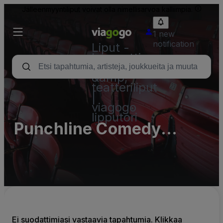
Jälleenmyyntiliput voivat olla nimellisarvoa kalliimpia.
1 new
notification
Liput -
konsertti,
urheilu
&amp;
teatteriliput
|
viagogo
lipputori
Punchline Comedy
Lounge Parking Lots
(InActive)
Ei suodattimiasi vastaavia tapahtumia. Klikkaa