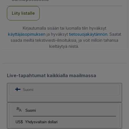
Liity listalle
Kirjautumalla sisään tai luomalla tilin hyväksyt
käyttäjäsopimuksen
ja hyväksyt
tietosuojakäytännön
. Saatat
saada meiltä tekstiviesti-ilmoituksia, ja voit milloin tahansa
kieltäytyä niistä.
Live-tapahtumat kaikkialla maailmassa
Suomi
Suomi
US$
Yhdysvaltain dollari