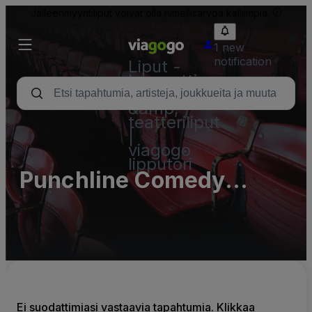
Jälleenmyyntiliput voivat olla nimellisarvoa kalliimpia.
1 new
notification
Liput -
konsertti,
urheilu
&amp;
teatteriliput
|
viagogo
lipputori
Punchline Comedy
Lounge Parking Lots
(InActive)
Ei suodattimiasi vastaavia tapahtumia. Klikkaa