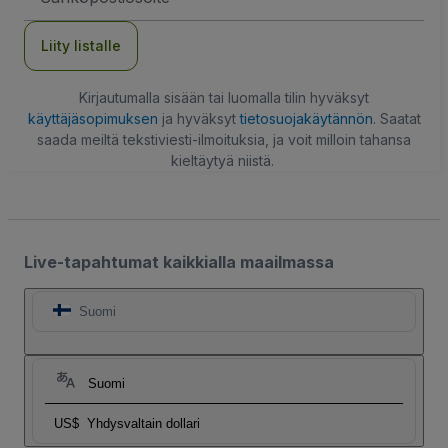
Liity listalle
Kirjautumalla sisään tai luomalla tilin hyväksyt
käyttäjäsopimuksen
ja hyväksyt
tietosuojakäytännön
. Saatat
saada meiltä tekstiviesti-ilmoituksia, ja voit milloin tahansa
kieltäytyä niistä.
Live-tapahtumat kaikkialla maailmassa
Suomi
Suomi
US$
Yhdysvaltain dollari