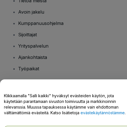
Tietoa meistä
Avoin jakelu
Kumppanuusohjelma
Sijoittajat
Yrityspalvelun
Ajankohtaista
Työpaikat
Onko sinulla kysyttävää?
Klikkaamalla "Salli kaikki" hyväksyt evästeiden käytön, jota
käytetään parantamaan sivuston toimivuutta ja markkinoinnin
Tukikeskus / Ota meihin yhteyttä
relevanssia. Muussa tapauksessa käytämme vain ehdottoman
välttämättömiä evästeitä. Katso lisätietoja
evästekäytännöstämme
.