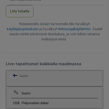
Liity listalle
Kirjautumalla sisään tai luomalla tilin hyväksyt
käyttäjäsopimuksen
ja hyväksyt
tietosuojakäytännön
. Saatat
saada meiltä tekstiviesti-ilmoituksia, ja voit milloin tahansa
kieltäytyä niistä.
Live-tapahtumat kaikkialla maailmassa
Suomi
Suomi
US$
Yhdysvaltain dollari