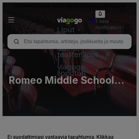
Jälleenmyyntiliput voivat olla nimellisarvoa kalliimpia.
1 new
notification
Liput -
konsertti,
urheilu
&amp;
teatteriliput
|
viagogo
lipputori
Romeo Middle School
Parking Lots (InActive)
Ei suodattimiasi vastaavia tapahtumia. Klikkaa