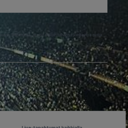
iesti-ilmoituksia, ja voit milloin tahansa kieltäytyä niistä.
Live-tapahtumat kaikkialla