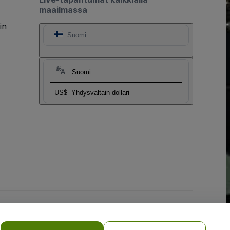
maailmassa
in
Suomi
Suomi
US$
Yhdysvaltain dollari