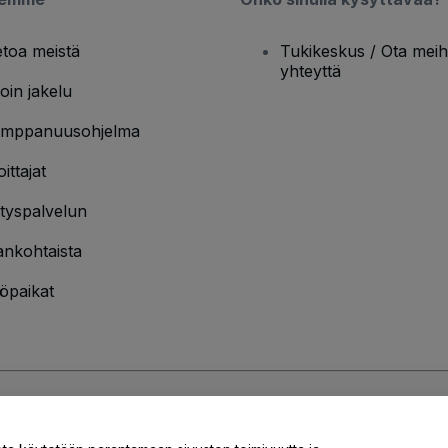
etoa meistä
Tukikeskus / Ota meih
yhteyttä
oin jakelu
mppanuusohjelma
oittajat
ityspalvelun
ankohtaista
öpaikat
jakäytännön
ja
Evästekäytännön
ja
Mobiilitietosuojakäytännön