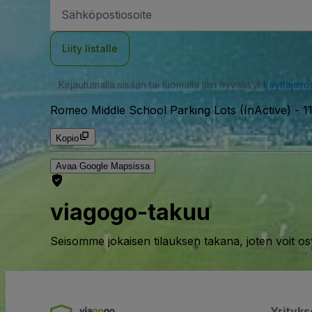
Sähköpostiosoite
Liity listalle
Kirjautumalla sisään tai luomalla tilin hyväksyt
käyttäjäs
Romeo Middle School Parking Lots (InActive)
-
1
Kopio
Avaa Google Mapsissa
viagogo-takuu
Seisomme jokaisen tilauksen takana, joten voit os
Yrityk