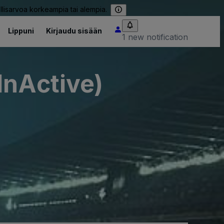
llisarvoa korkeampia tai alempia.
Lippuni
Kirjaudu sisään
1 new notification
InActive)