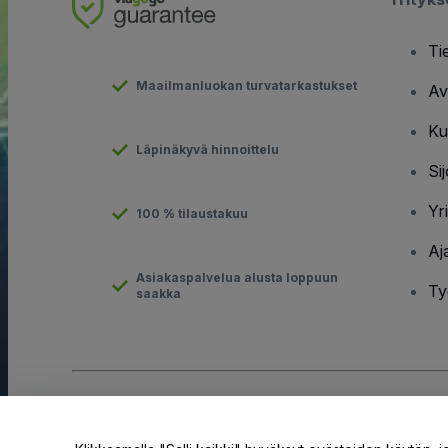
Ti
Maailmanluokan turvatarkastukset
Av
Ku
Läpinäkyvä hinnoittelu
Sij
Yr
100 % tilaustakuu
Aj
Asiakaspalvelua alusta loppuun
Ty
saakka
Tekijänoikeus © viagogo GmbH 2026
Yritystiedot
Tämän web-sivuston käytöllä hyväksyt
Käyttöehdot
ja
Tietosuo