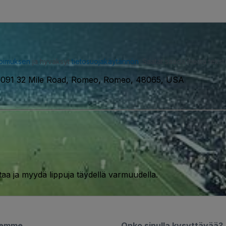
opimuksen
ja hyväksyt
tietosuojakäytännön
. Saatat saada meiltä tekstiv
1091 32 Mile Road, Romeo, Romeo, 48065, USA
taa ja myydä lippuja täydellä varmuudella.
semme
Onko sinulla kysyttävää?