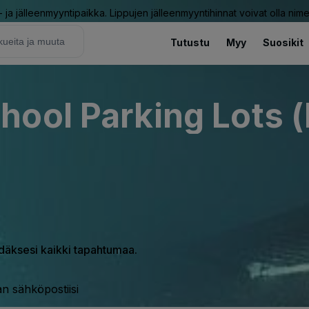
ja jälleenmyyntipaikka. Lippujen jälleenmyyntihinnat voivat olla nime
Tutustu
Myy
Suosikit
ool Parking Lots (
hdäksesi kaikki tapahtumaa.
n sähköpostiisi