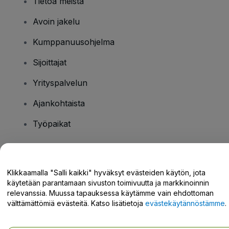
Tietoa meistä
Avoin jakelu
Kumppanuusohjelma
Sijoittajat
Yrityspalvelun
Ajankohtaista
Työpaikat
Onko sinulla kysyttävää?
Klikkaamalla "Salli kaikki" hyväksyt evästeiden käytön, jota
käytetään parantamaan sivuston toimivuutta ja markkinoinnin
Tukikeskus / Ota meihin yhteyttä
relevanssia. Muussa tapauksessa käytämme vain ehdottoman
välttämättömiä evästeitä. Katso lisätietoja
evästekäytännöstämme
.