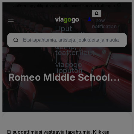
Jälleenmyyntiliput voivat olla nimellisarvoa kalliimpia.
1 new
notification
Liput -
konsertti,
urheilu
&amp;
teatteriliput
|
viagogo
lipputori
Romeo Middle School
Parking Lots
Ei suodattimiasi vastaavia tapahtumia. Klikkaa