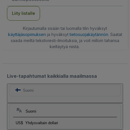
Liity listalle
Kirjautumalla sisään tai luomalla tilin hyväksyt
käyttäjäsopimuksen
ja hyväksyt
tietosuojakäytännön
. Saatat
saada meiltä tekstiviesti-ilmoituksia, ja voit milloin tahansa
kieltäytyä niistä.
Live-tapahtumat kaikkialla maailmassa
Suomi
Suomi
US$
Yhdysvaltain dollari