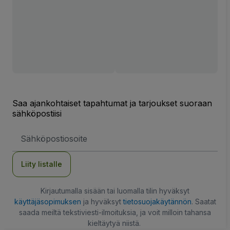
Saa ajankohtaiset tapahtumat ja tarjoukset suoraan
sähköpostiisi
Sähköpostiosoite
Liity listalle
Kirjautumalla sisään tai luomalla tilin hyväksyt
käyttäjäsopimuksen
ja hyväksyt
tietosuojakäytännön
. Saatat
saada meiltä tekstiviesti-ilmoituksia, ja voit milloin tahansa
kieltäytyä niistä.