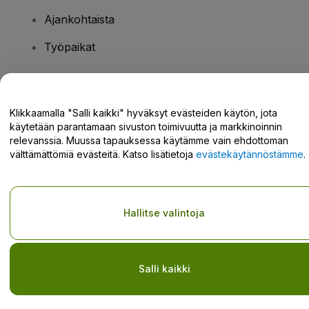
Ajankohtaista
Työpaikat
Onko sinulla kysyttävää?
Klikkaamalla "Salli kaikki" hyväksyt evästeiden käytön, jota
käytetään parantamaan sivuston toimivuutta ja markkinoinnin
Tukikeskus / Ota meihin yhteyttä
relevanssia. Muussa tapauksessa käytämme vain ehdottoman
välttämättömiä evästeitä. Katso lisätietoja
evästekäytännöstämme
.
Tekijänoikeus © viagogo GmbH 2026
Yritystiedot
Hallitse valintoja
Tämän web-sivuston käytöllä hyväksyt
Käyttöehdot
ja
Tietosuojakäytännön
ja
Evästekäytännön
ja
Mobiilitietosuojakäytännön
Älä jaa henkilökohtaisia tietojani/tietosuojavalintojani
Salli kaikki