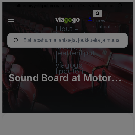
Jälleenmyyntiliput voivat olla nimellisarvoa kalliimpia.
1 new
notification
Liput -
konsertti,
urheilu
&amp;
teatteriliput
|
viagogo
lipputori
Sound Board at Motor
City Casino Hotel
Complex Parking Lots