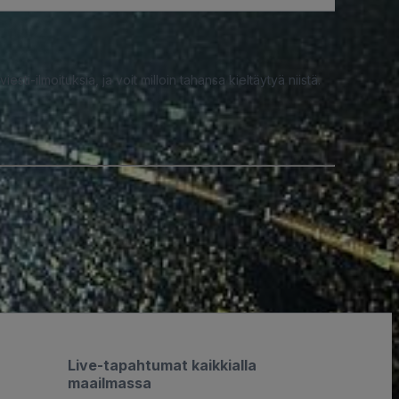
iesti-ilmoituksia, ja voit milloin tahansa kieltäytyä niistä.
Live-tapahtumat kaikkialla
maailmassa