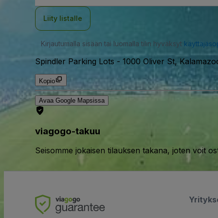
Liity listalle
Kirjautumalla sisään tai luomalla tilin hyväksyt
käyttäjäs
Spindler Parking Lots
-
1000 Oliver St, Kalamaz
Kopio
Avaa Google Mapsissa
viagogo-takuu
Seisomme jokaisen tilauksen takana, joten voit os
Yrityk