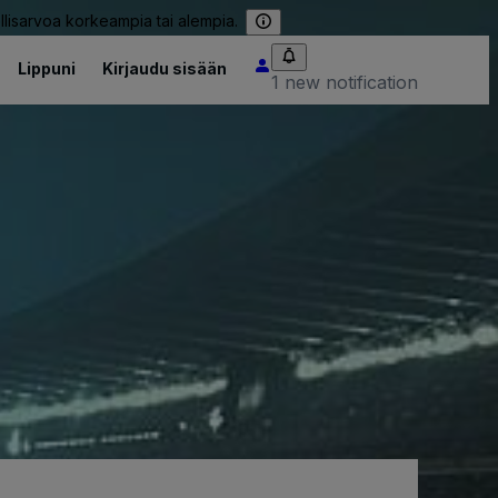
llisarvoa korkeampia tai alempia.
Lippuni
Kirjaudu sisään
1 new notification