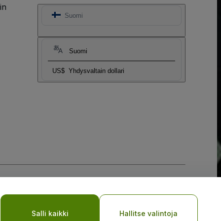
in
Suomi
Suomi
US$
Yhdysvaltain dollari
Salli kaikki
Hallitse valintoja