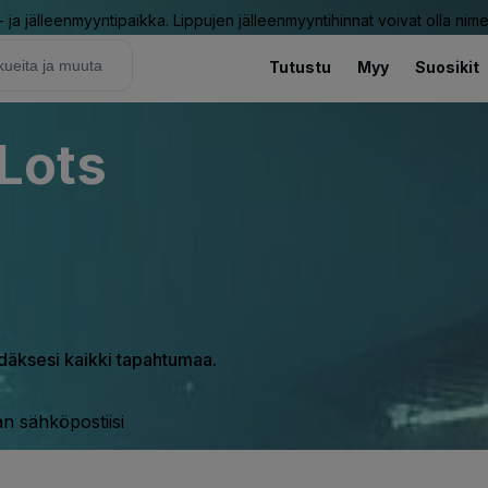
ja jälleenmyyntipaikka. Lippujen jälleenmyyntihinnat voivat olla nime
Tutustu
Myy
Suosikit
 Lots
hdäksesi kaikki tapahtumaa.
n sähköpostiisi