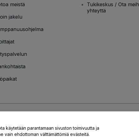
etoa meistä
Tukikeskus / Ota meih
yhteyttä
oin jakelu
mppanuusohjelma
oittajat
ityspalvelun
ankohtaista
öpaikat
jakäytännön
ja
Evästekäytännön
ja
Mobiilitietosuojakäytännön
ota käytetään parantamaan sivuston toimivuutta ja
 vain ehdottoman välttämättömiä evästeitä.