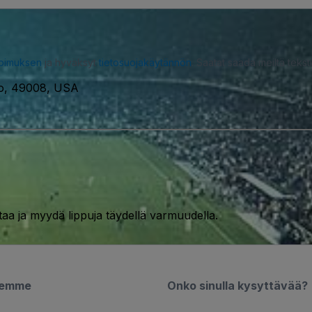
opimuksen
ja hyväksyt
tietosuojakäytännön
. Saatat saada meiltä tekstiv
oo, 49008, USA
taa ja myydä lippuja täydellä varmuudella.
semme
Onko sinulla kysyttävää?