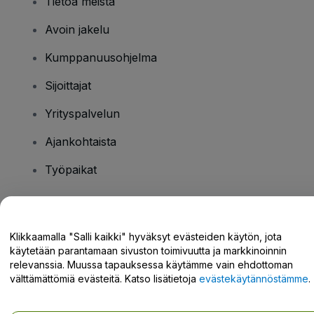
Tietoa meistä
Avoin jakelu
Kumppanuusohjelma
Sijoittajat
Yrityspalvelun
Ajankohtaista
Työpaikat
Onko sinulla kysyttävää?
Klikkaamalla "Salli kaikki" hyväksyt evästeiden käytön, jota
käytetään parantamaan sivuston toimivuutta ja markkinoinnin
Tukikeskus / Ota meihin yhteyttä
relevanssia. Muussa tapauksessa käytämme vain ehdottoman
välttämättömiä evästeitä. Katso lisätietoja
evästekäytännöstämme
.