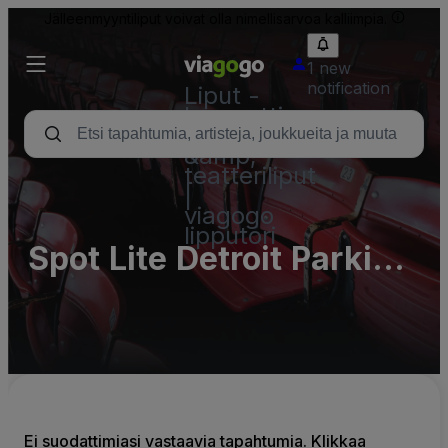
Jälleenmyyntiliput voivat olla nimellisarvoa kalliimpia.
1 new
notification
Liput -
konsertti,
urheilu
&amp;
teatteriliput
|
viagogo
lipputori
Spot Lite Detroit Parking
Lots (InActive)
Ei suodattimiasi vastaavia tapahtumia. Klikkaa