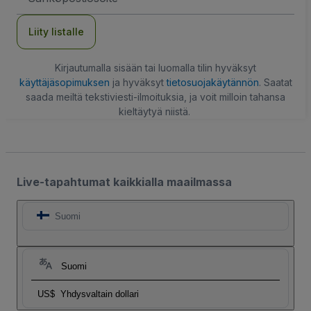
Liity listalle
Kirjautumalla sisään tai luomalla tilin hyväksyt
käyttäjäsopimuksen
ja hyväksyt
tietosuojakäytännön
. Saatat
saada meiltä tekstiviesti-ilmoituksia, ja voit milloin tahansa
kieltäytyä niistä.
Live-tapahtumat kaikkialla maailmassa
Suomi
Suomi
US$
Yhdysvaltain dollari