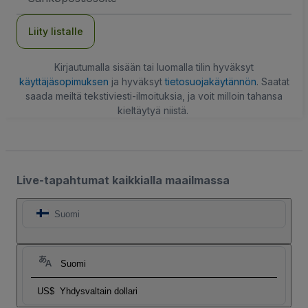
Liity listalle
Kirjautumalla sisään tai luomalla tilin hyväksyt
käyttäjäsopimuksen
ja hyväksyt
tietosuojakäytännön
. Saatat
saada meiltä tekstiviesti-ilmoituksia, ja voit milloin tahansa
kieltäytyä niistä.
Live-tapahtumat kaikkialla maailmassa
Suomi
Suomi
US$
Yhdysvaltain dollari