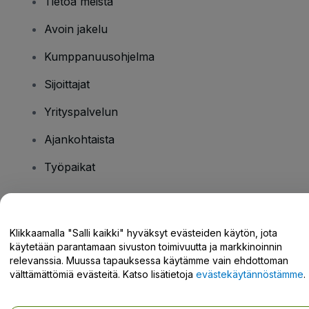
Tietoa meistä
Avoin jakelu
Kumppanuusohjelma
Sijoittajat
Yrityspalvelun
Ajankohtaista
Työpaikat
Onko sinulla kysyttävää?
Klikkaamalla "Salli kaikki" hyväksyt evästeiden käytön, jota
käytetään parantamaan sivuston toimivuutta ja markkinoinnin
Tukikeskus / Ota meihin yhteyttä
relevanssia. Muussa tapauksessa käytämme vain ehdottoman
välttämättömiä evästeitä. Katso lisätietoja
evästekäytännöstämme
.