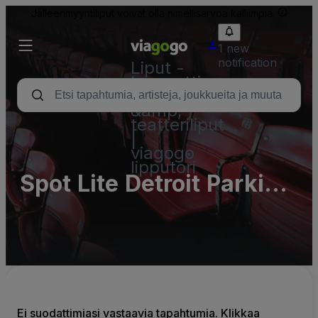
Jälleenmyyntiliput voivat olla nimellisarvoa kalliimpia.
1 new
notification
Liput -
konsertti,
urheilu
&amp;
teatteriliput
|
viagogo
lipputori
Spot Lite Detroit Parking
Lots (InActive)
Ei suodattimiasi vastaavia tapahtumia. Klikkaa