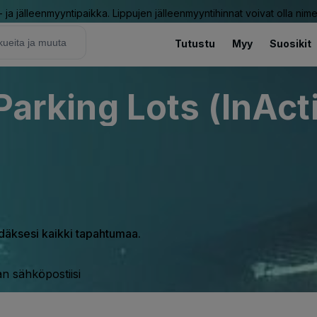
ja jälleenmyyntipaikka. Lippujen jälleenmyyntihinnat voivat olla nime
Tutustu
Myy
Suosikit
 Parking Lots (InAct
hdäksesi kaikki tapahtumaa.
n sähköpostiisi