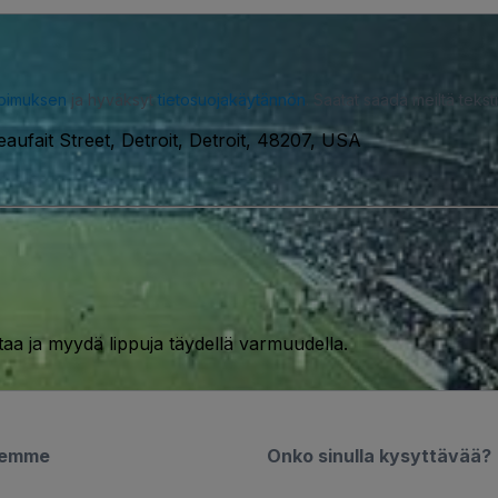
opimuksen
ja hyväksyt
tietosuojakäytännön
. Saatat saada meiltä tekstiv
aufait Street, Detroit, Detroit, 48207, USA
taa ja myydä lippuja täydellä varmuudella.
semme
Onko sinulla kysyttävää?