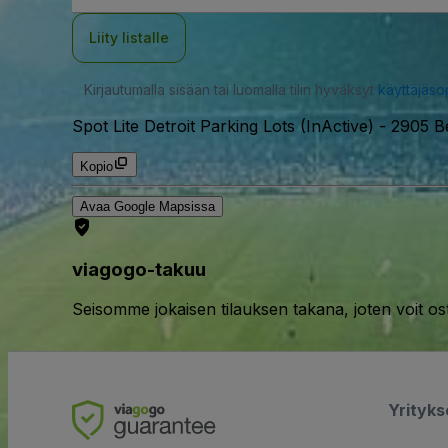
Liity listalle
Kirjautumalla sisään tai luomalla tilin hyväksyt
käyttäjäs
Spot Lite Detroit Parking Lots (InActive)
-
2905 Be
Kopio
Avaa Google Mapsissa
viagogo-takuu
Seisomme jokaisen tilauksen takana, joten voit os
Yrityk