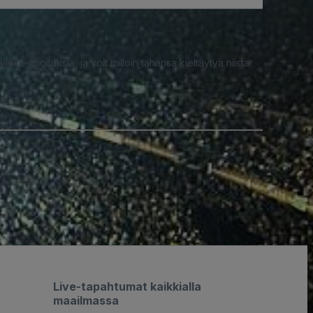
iesti-ilmoituksia, ja voit milloin tahansa kieltäytyä niistä.
Live-tapahtumat kaikkialla
maailmassa