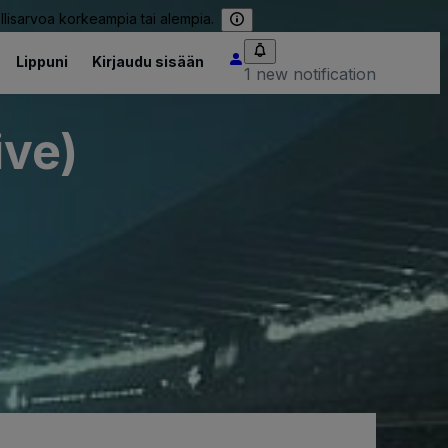
llisarvoa korkeampia tai alempia.
Lippuni
Kirjaudu sisään
1 new notification
ive)