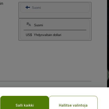
in
Suomi
Suomi
US$
Yhdysvaltain dollari
Salli kaikki
Hallitse valintoja