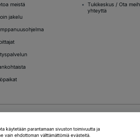
etoa meistä
Tukikeskus / Ota meih
yhteyttä
oin jakelu
mppanuusohjelma
oittajat
ityspalvelun
ankohtaista
öpaikat
jakäytännön
ja
Evästekäytännön
ja
Mobiilitietosuojakäytännön
ota käytetään parantamaan sivuston toimivuutta ja
 vain ehdottoman välttämättömiä evästeitä.