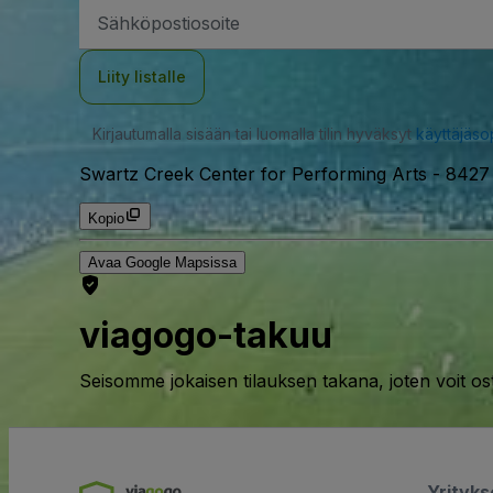
Sähköpostiosoite
Liity listalle
Kirjautumalla sisään tai luomalla tilin hyväksyt
käyttäjäs
Swartz Creek Center for Performing Arts
-
8427 
Kopio
Avaa Google Mapsissa
viagogo-takuu
Seisomme jokaisen tilauksen takana, joten voit os
Yrityk