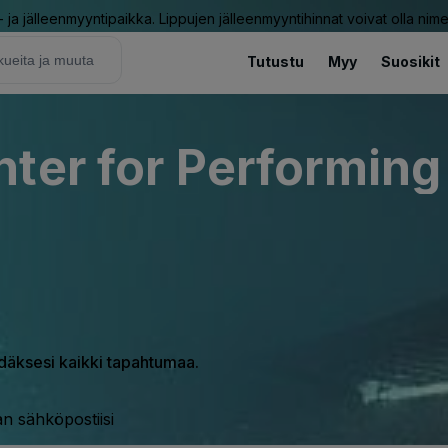
ja jälleenmyyntipaikka. Lippujen jälleenmyyntihinnat voivat olla nime
Tutustu
Myy
Suosikit
ter for Performing
hdäksesi kaikki tapahtumaa.
n sähköpostiisi