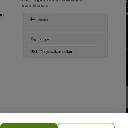
maailmassa
in
Suomi
Suomi
US$
Yhdysvaltain dollari