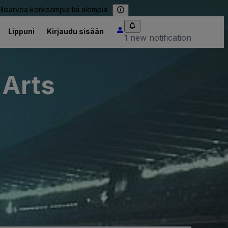
llisarvoa korkeampia tai alempia.
Lippuni
Kirjaudu sisään
1 new notification
 Arts