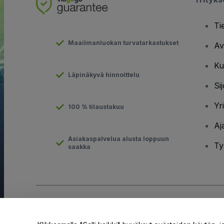
Ti
Maailmanluokan turvatarkastukset
Av
Ku
Läpinäkyvä hinnoittelu
Sij
Yr
100 % tilaustakuu
Aj
Asiakaspalvelua alusta loppuun
Ty
saakka
Tekijänoikeus © viagogo GmbH 2026
Yritystiedot
Tämän web-sivuston käytöllä hyväksyt
Käyttöehdot
ja
Tietosuo