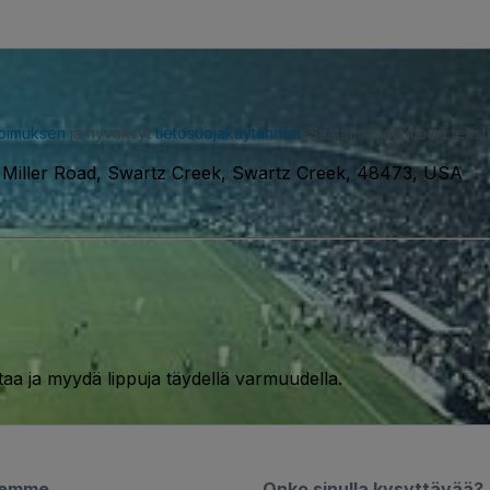
opimuksen
ja hyväksyt
tietosuojakäytännön
. Saatat saada meiltä tekstiv
Miller Road, Swartz Creek, Swartz Creek, 48473, USA
taa ja myydä lippuja täydellä varmuudella.
semme
Onko sinulla kysyttävää?