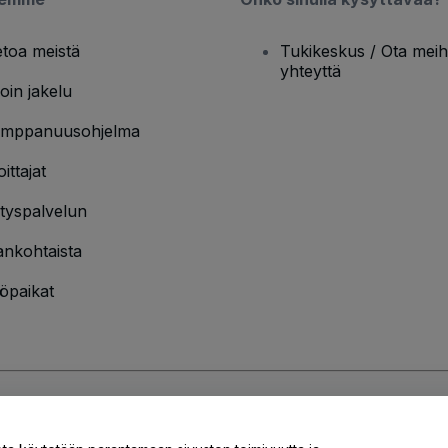
etoa meistä
Tukikeskus / Ota meih
yhteyttä
oin jakelu
mppanuusohjelma
oittajat
ityspalvelun
ankohtaista
öpaikat
jakäytännön
ja
Evästekäytännön
ja
Mobiilitietosuojakäytännön