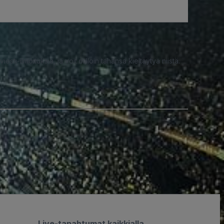
iesti-ilmoituksia, ja voit milloin tahansa kieltäytyä niistä.
Live-tapahtumat kaikkialla