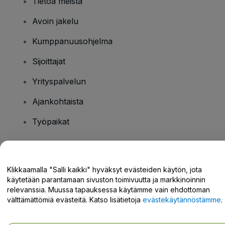
Tietoa meistä
Avoin jakelu
Kumppanuusohjelma
Sijoittajat
Yrityspalvelun
Ajankohtaista
Työpaikat
Onko sinulla kysyttävää?
Klikkaamalla "Salli kaikki" hyväksyt evästeiden käytön, jota
käytetään parantamaan sivuston toimivuutta ja markkinoinnin
Tukikeskus / Ota meihin yhteyttä
relevanssia. Muussa tapauksessa käytämme vain ehdottoman
välttämättömiä evästeitä. Katso lisätietoja
evästekäytännöstämme
.