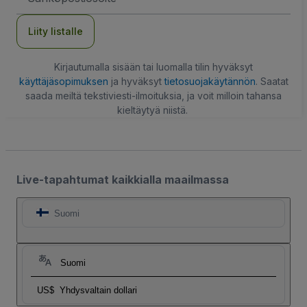
Liity listalle
Kirjautumalla sisään tai luomalla tilin hyväksyt
käyttäjäsopimuksen
ja hyväksyt
tietosuojakäytännön
. Saatat
saada meiltä tekstiviesti-ilmoituksia, ja voit milloin tahansa
kieltäytyä niistä.
Live-tapahtumat kaikkialla maailmassa
Suomi
Suomi
US$
Yhdysvaltain dollari