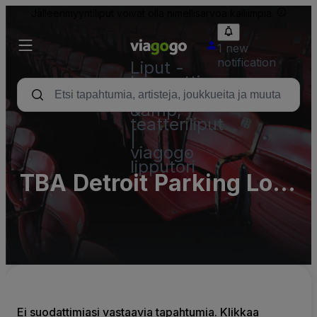
Jälleenmyyntiliput voivat olla nimellisarvoa kalliimpia.
1 new
notification
Liput -
konsertti,
urheilu
&amp;
teatteriliput
|
viagogo
lipputori
TBA Detroit Parking Lots
(InActive)
Ei suodattimiasi vastaavia tapahtumia. Klikkaa