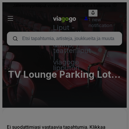
Jälleenmyyntiliput voivat olla nimellisarvoa kalliimpia.
1 new
notification
Liput -
konsertti,
urheilu
&amp;
teatteriliput
|
viagogo
lipputori
TV Lounge Parking Lots
(InActive)
Ei suodattimiasi vastaavia tapahtumia. Klikkaa