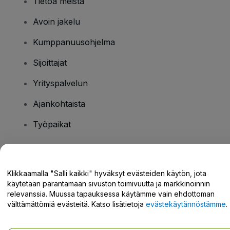
Tietoa meistä
Avoin jakelu
Kumppanuusohjelma
Sijoittajat
Yrityspalvelun
Ajankohtaista
Työpaikat
Onko sinulla kysyttävää?
Klikkaamalla "Salli kaikki" hyväksyt evästeiden käytön, jota
käytetään parantamaan sivuston toimivuutta ja markkinoinnin
Tukikeskus / Ota meihin yhteyttä
relevanssia. Muussa tapauksessa käytämme vain ehdottoman
välttämättömiä evästeitä. Katso lisätietoja
evästekäytännöstämme
.