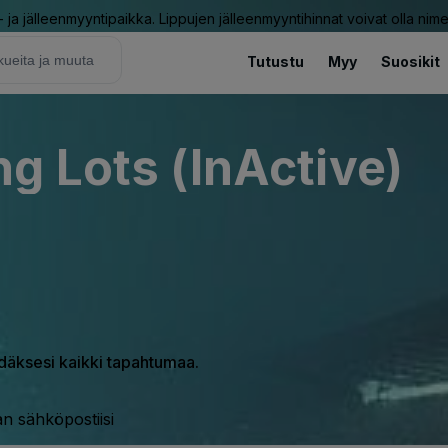
ja jälleenmyyntipaikka. Lippujen jälleenmyyntihinnat voivat olla nime
Tutustu
Myy
Suosikit
g Lots (InActive)
hdäksesi kaikki tapahtumaa.
n sähköpostiisi