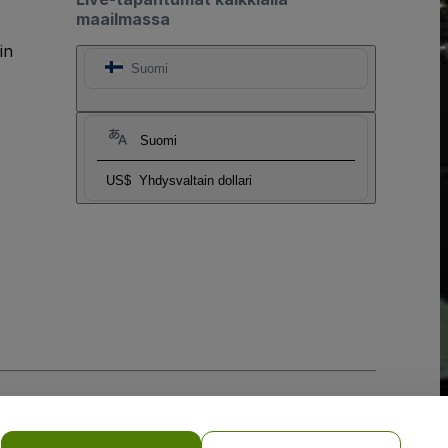
maailmassa
in
Suomi
Suomi
US$
Yhdysvaltain dollari