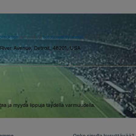
opimuksen
ja hyväksyt
tietosuojakäytännön
. Saatat saada meiltä tekstiv
River Avenue, Detroit, 48201, USA
taa ja myydä lippuja täydellä varmuudella.
semme
Onko sinulla kysyttävää?