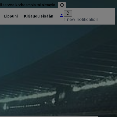
llisarvoa korkeampia tai alempia.
Lippuni
Kirjaudu sisään
1 new notification