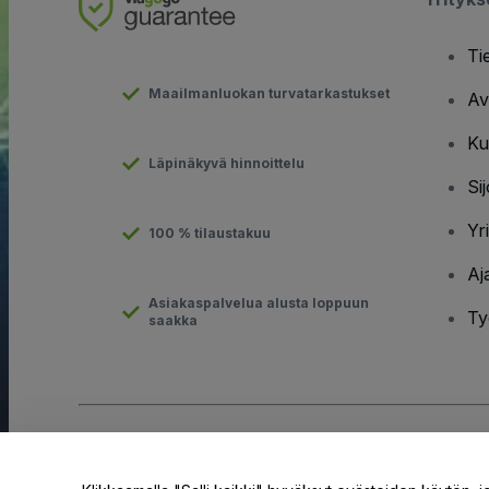
Ti
Maailmanluokan turvatarkastukset
Av
Ku
Läpinäkyvä hinnoittelu
Sij
Yr
100 % tilaustakuu
Aj
Asiakaspalvelua alusta loppuun
Ty
saakka
Tekijänoikeus © viagogo GmbH 2026
Yritystiedot
Tämän web-sivuston käytöllä hyväksyt
Käyttöehdot
ja
Tietosuo