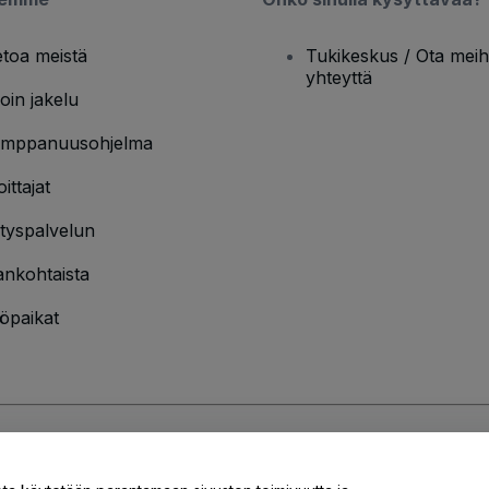
etoa meistä
Tukikeskus / Ota meih
yhteyttä
oin jakelu
mppanuusohjelma
oittajat
ityspalvelun
ankohtaista
öpaikat
jakäytännön
ja
Evästekäytännön
ja
Mobiilitietosuojakäytännön