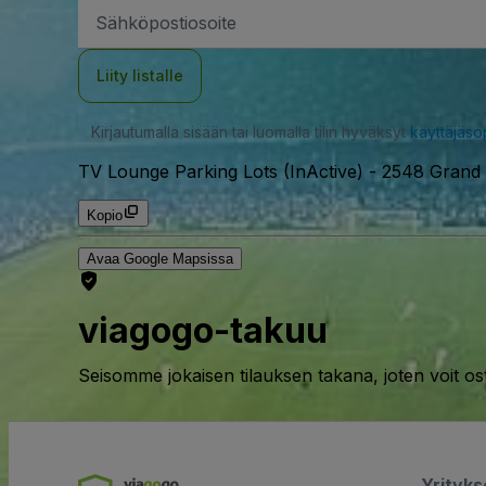
Sähköpostiosoite
Liity listalle
Kirjautumalla sisään tai luomalla tilin hyväksyt
käyttäjäs
TV Lounge Parking Lots (InActive)
-
2548 Grand 
Kopio
Avaa Google Mapsissa
viagogo-takuu
Seisomme jokaisen tilauksen takana, joten voit os
Yrityk