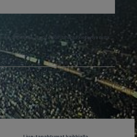
iesti-ilmoituksia, ja voit milloin tahansa kieltäytyä niistä.
Live-tapahtumat kaikkialla