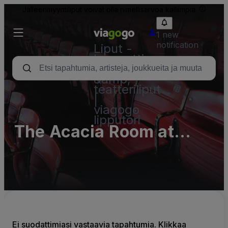
Jälleenmyyntiliput voivat olla nimellisarvoa kalliimpia.
1 new
notification
Liput -
konsertti,
urheilu
&amp;
teatteriliput
|
viagogo
lipputori
The Acacia Room at
Detroit Masonic Temple
- Complex Parking Lots
(InActive)
Ei suodattimiasi vastaavia tapahtumia. Klikkaa