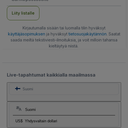
Liity listalle
Kirjautumalla sisään tai luomalla tilin hyväksyt
käyttäjäsopimuksen
ja hyväksyt
tietosuojakäytännön
. Saatat
saada meiltä tekstiviesti-ilmoituksia, ja voit milloin tahansa
kieltäytyä niistä.
Live-tapahtumat kaikkialla maailmassa
Suomi
Suomi
US$
Yhdysvaltain dollari