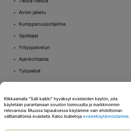
Tietoa meistä
Avoin jakelu
Kumppanuusohjelma
Sijoittajat
Yrityspalvelun
Ajankohtaista
Työpaikat
Onko sinulla kysyttävää?
Klikkaamalla "Salli kaikki" hyväksyt evästeiden käytön, jota
käytetään parantamaan sivuston toimivuutta ja markkinoinnin
Tukikeskus / Ota meihin yhteyttä
relevanssia. Muussa tapauksessa käytämme vain ehdottoman
välttämättömiä evästeitä. Katso lisätietoja
evästekäytännöstämme
.