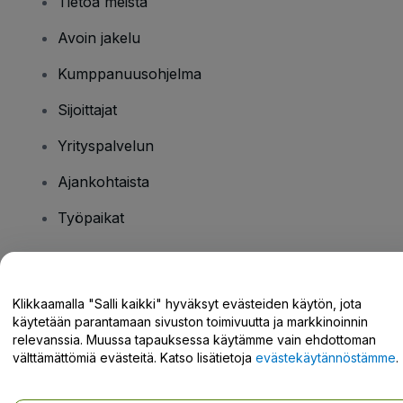
Tietoa meistä
Avoin jakelu
Kumppanuusohjelma
Sijoittajat
Yrityspalvelun
Ajankohtaista
Työpaikat
Onko sinulla kysyttävää?
Klikkaamalla "Salli kaikki" hyväksyt evästeiden käytön, jota
käytetään parantamaan sivuston toimivuutta ja markkinoinnin
Tukikeskus / Ota meihin yhteyttä
relevanssia. Muussa tapauksessa käytämme vain ehdottoman
välttämättömiä evästeitä. Katso lisätietoja
evästekäytännöstämme
.