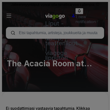
Jälleenmyyntiliput voivat olla nimellisarvoa kalliimpia.
1 new
notification
Liput -
konsertti,
urheilu
&amp;
teatteriliput
|
viagogo
lipputori
The Acacia Room at
Detroit Masonic Temple
- Complex Parking Lots
(InActive)
Ei suodattimiasi vastaavia tapahtumia. Klikkaa