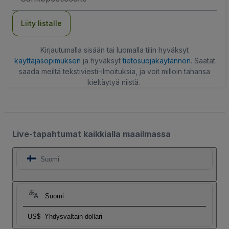
Liity listalle
Kirjautumalla sisään tai luomalla tilin hyväksyt
käyttäjäsopimuksen
ja hyväksyt
tietosuojakäytännön
. Saatat
saada meiltä tekstiviesti-ilmoituksia, ja voit milloin tahansa
kieltäytyä niistä.
Live-tapahtumat kaikkialla maailmassa
Suomi
Suomi
US$
Yhdysvaltain dollari