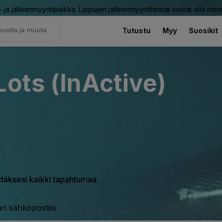
ja jälleenmyyntipaikka. Lippujen jälleenmyyntihinnat voivat olla nime
Tutustu
Myy
Suosikit
Lots (InActive)
hdäksesi kaikki tapahtumaa.
n sähköpostiisi