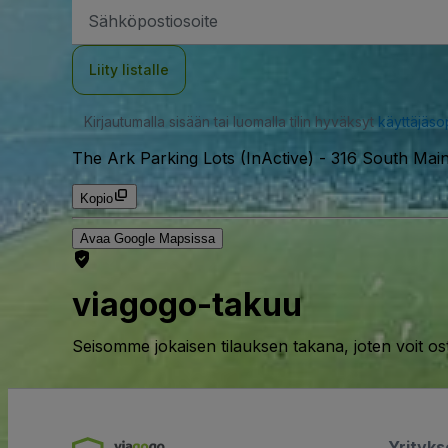
Sähköpostiosoite
Liity listalle
Kirjautumalla sisään tai luomalla tilin hyväksyt
käyttäjäs
The Ark Parking Lots (InActive)
-
316 South Main
Kopio
Avaa Google Mapsissa
viagogo-takuu
Seisomme jokaisen tilauksen takana, joten voit os
Yrityk