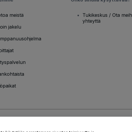
etoa meistä
Tukikeskus / Ota meih
yhteyttä
oin jakelu
mppanuusohjelma
oittajat
ityspalvelun
ankohtaista
öpaikat
jakäytännön
ja
Evästekäytännön
ja
Mobiilitietosuojakäytännön