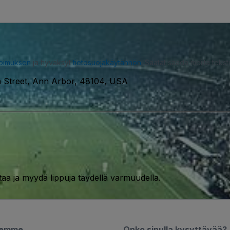
opimuksen
ja hyväksyt
tietosuojakäytännön
. Saatat saada meiltä tekstiv
 Street, Ann Arbor, 48104, USA
taa ja myydä lippuja täydellä varmuudella.
semme
Onko sinulla kysyttävää?