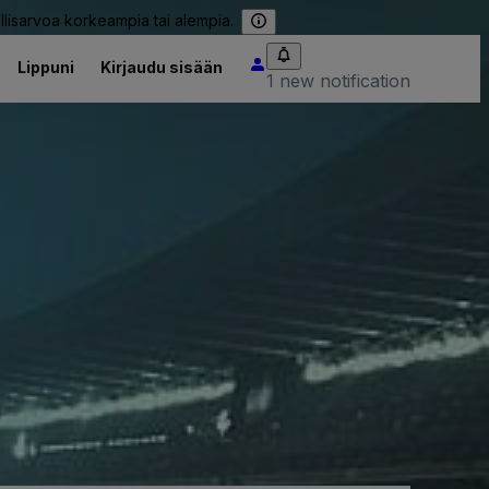
llisarvoa korkeampia tai alempia.
Lippuni
Kirjaudu sisään
1 new notification