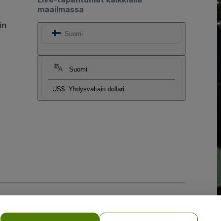
maailmassa
in
Suomi
Suomi
US$
Yhdysvaltain dollari