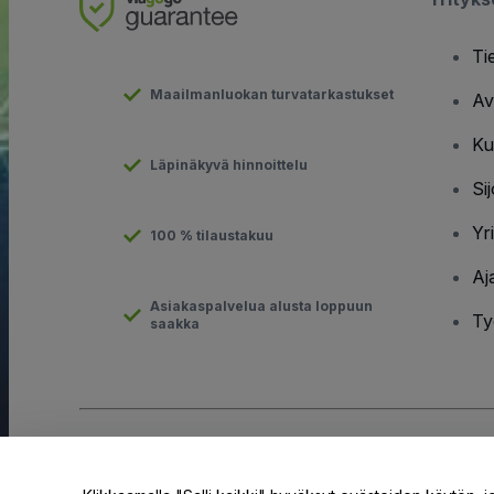
Ti
Maailmanluokan turvatarkastukset
Av
Ku
Läpinäkyvä hinnoittelu
Sij
Yr
100 % tilaustakuu
Aj
Asiakaspalvelua alusta loppuun
Ty
saakka
Tekijänoikeus © viagogo GmbH 2026
Yritystiedot
Tämän web-sivuston käytöllä hyväksyt
Käyttöehdot
ja
Tietosuo