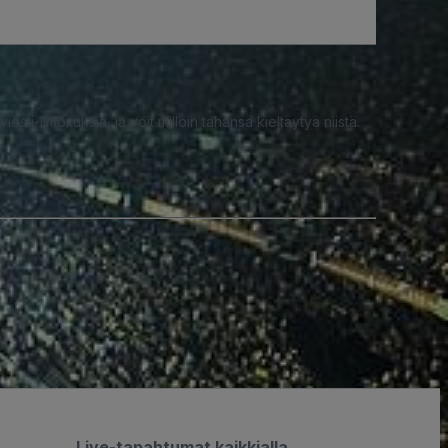
iesti-ilmoituksia, ja voit milloin tahansa kieltäytyä niistä.
Live-tapahtumat kaikkialla