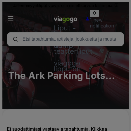
Jälleenmyyntiliput voivat olla nimellisarvoa kalliimpia.
1 new
notification
Liput -
konsertti,
urheilu
&amp;
teatteriliput
|
viagogo
lipputori
The Ark Parking Lots
(InActive)
Ei suodattimiasi vastaavia tapahtumia. Klikkaa