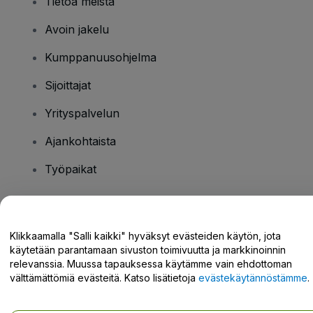
Tietoa meistä
Avoin jakelu
Kumppanuusohjelma
Sijoittajat
Yrityspalvelun
Ajankohtaista
Työpaikat
Onko sinulla kysyttävää?
Klikkaamalla "Salli kaikki" hyväksyt evästeiden käytön, jota
käytetään parantamaan sivuston toimivuutta ja markkinoinnin
Tukikeskus / Ota meihin yhteyttä
relevanssia. Muussa tapauksessa käytämme vain ehdottoman
välttämättömiä evästeitä. Katso lisätietoja
evästekäytännöstämme
.