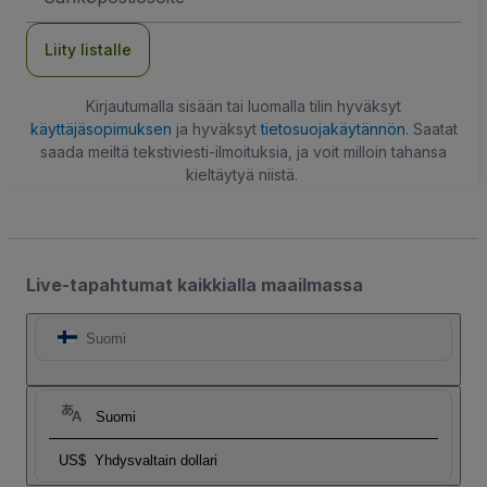
Liity listalle
Kirjautumalla sisään tai luomalla tilin hyväksyt
käyttäjäsopimuksen
ja hyväksyt
tietosuojakäytännön
. Saatat
saada meiltä tekstiviesti-ilmoituksia, ja voit milloin tahansa
kieltäytyä niistä.
Live-tapahtumat kaikkialla maailmassa
Suomi
Suomi
US$
Yhdysvaltain dollari