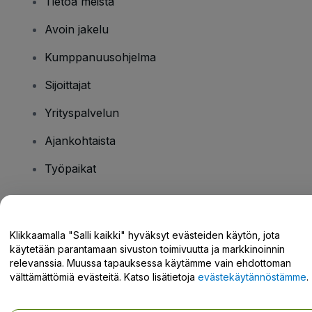
Tietoa meistä
Avoin jakelu
Kumppanuusohjelma
Sijoittajat
Yrityspalvelun
Ajankohtaista
Työpaikat
Onko sinulla kysyttävää?
Klikkaamalla "Salli kaikki" hyväksyt evästeiden käytön, jota
käytetään parantamaan sivuston toimivuutta ja markkinoinnin
Tukikeskus / Ota meihin yhteyttä
relevanssia. Muussa tapauksessa käytämme vain ehdottoman
välttämättömiä evästeitä. Katso lisätietoja
evästekäytännöstämme
.