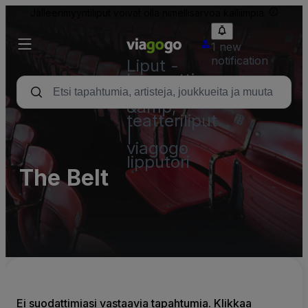
Jälleenmyyntiliput voivat olla nimellisarvoa kalliimpia.
1 new
notification
Liput -
konsertti,
urheilu
&amp;
teatteriliput
|
viagogo
lipputori
The Belt
Ei suodattimiasi vastaavia tapahtumia. Klikkaa