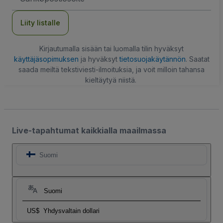
Liity listalle
Kirjautumalla sisään tai luomalla tilin hyväksyt
käyttäjäsopimuksen
ja hyväksyt
tietosuojakäytännön
. Saatat
saada meiltä tekstiviesti-ilmoituksia, ja voit milloin tahansa
kieltäytyä niistä.
Live-tapahtumat kaikkialla maailmassa
Suomi
Suomi
US$
Yhdysvaltain dollari