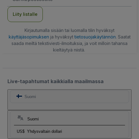
Liity listalle
Kirjautumalla sisään tai luomalla tilin hyväksyt
käyttäjäsopimuksen
ja hyväksyt
tietosuojakäytännön
. Saatat
saada meiltä tekstiviesti-ilmoituksia, ja voit milloin tahansa
kieltäytyä niistä.
Live-tapahtumat kaikkialla maailmassa
Suomi
Suomi
US$
Yhdysvaltain dollari