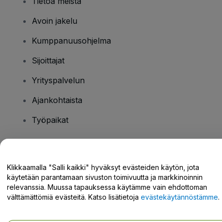
Tietoa meistä
Avoin jakelu
Kumppanuusohjelma
Sijoittajat
Yrityspalvelun
Ajankohtaista
Työpaikat
Onko sinulla kysyttävää?
Klikkaamalla "Salli kaikki" hyväksyt evästeiden käytön, jota
käytetään parantamaan sivuston toimivuutta ja markkinoinnin
Tukikeskus / Ota meihin yhteyttä
relevanssia. Muussa tapauksessa käytämme vain ehdottoman
välttämättömiä evästeitä. Katso lisätietoja
evästekäytännöstämme
.