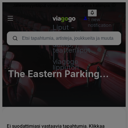
Jälleenmyyntiliput voivat olla nimellisarvoa kalliimpia.
1 new
notification
Liput -
konsertti,
urheilu
&amp;
teatteriliput
|
viagogo
lipputori
The Eastern Parking
Lots (InActive)
Ei suodattimiasi vastaavia tapahtumia. Klikkaa