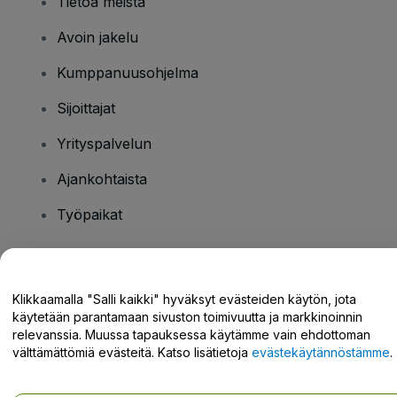
Tietoa meistä
Avoin jakelu
Kumppanuusohjelma
Sijoittajat
Yrityspalvelun
Ajankohtaista
Työpaikat
Onko sinulla kysyttävää?
Klikkaamalla "Salli kaikki" hyväksyt evästeiden käytön, jota
käytetään parantamaan sivuston toimivuutta ja markkinoinnin
Tukikeskus / Ota meihin yhteyttä
relevanssia. Muussa tapauksessa käytämme vain ehdottoman
välttämättömiä evästeitä. Katso lisätietoja
evästekäytännöstämme
.