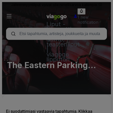
Jälleenmyyntiliput voivat olla nimellisarvoa kalliimpia.
1 new
notification
Liput -
konsertti,
urheilu
&amp;
teatteriliput
|
viagogo
lipputori
The Eastern Parking
Lots (InActive)
Ei suodattimiasi vastaavia tapahtumia. Klikkaa