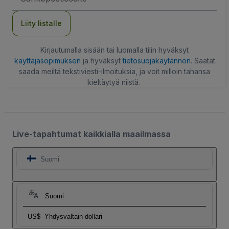
Liity listalle
Kirjautumalla sisään tai luomalla tilin hyväksyt
käyttäjäsopimuksen
ja hyväksyt
tietosuojakäytännön
. Saatat
saada meiltä tekstiviesti-ilmoituksia, ja voit milloin tahansa
kieltäytyä niistä.
Live-tapahtumat kaikkialla maailmassa
Suomi
Suomi
US$
Yhdysvaltain dollari