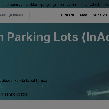
ja jälleenmyyntipaikka. Lippujen jälleenmyyntihinnat voivat olla nime
Tutustu
Myy
Suosikit
 Parking Lots (InAc
hdäksesi kaikki tapahtumaa.
n sähköpostiisi