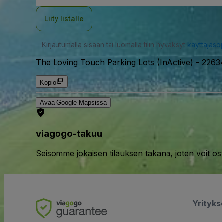
Liity listalle
Kirjautumalla sisään tai luomalla tilin hyväksyt
käyttäjäs
The Loving Touch Parking Lots (InActive)
-
2263
Kopio
Avaa Google Mapsissa
viagogo-takuu
Seisomme jokaisen tilauksen takana, joten voit os
Yrityk