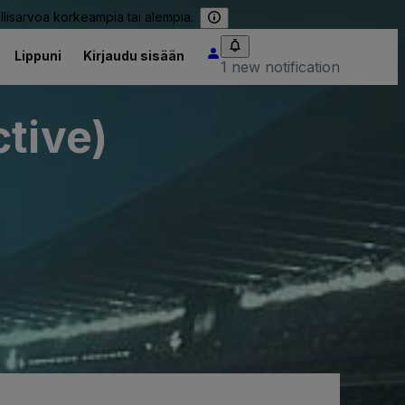
llisarvoa korkeampia tai alempia.
Lippuni
Kirjaudu sisään
1 new notification
tive)