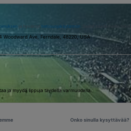
opimuksen
ja hyväksyt
tietosuojakäytännön
. Saatat saada meiltä tekstiv
4 Woodward Ave, Ferndale, 48220, USA
taa ja myydä lippuja täydellä varmuudella.
semme
Onko sinulla kysyttävää?