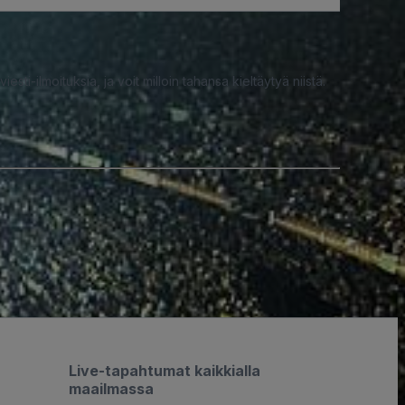
iesti-ilmoituksia, ja voit milloin tahansa kieltäytyä niistä.
Live-tapahtumat kaikkialla
maailmassa