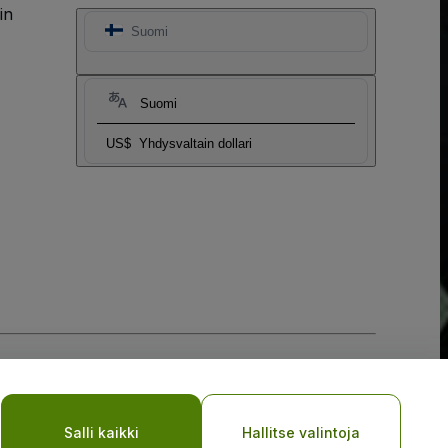
in
Suomi
Suomi
US$
Yhdysvaltain dollari
Salli kaikki
Hallitse valintoja