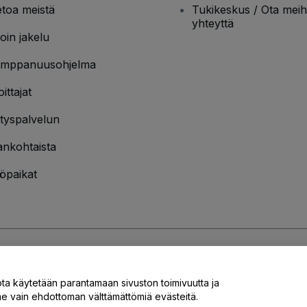
etoa meistä
Tukikeskus / Ota meih
yhteyttä
oin jakelu
mppanuusohjelma
oittajat
ityspalvelun
ankohtaista
öpaikat
jakäytännön
ja
Evästekäytännön
ja
Mobiilitietosuojakäytännön
ota käytetään parantamaan sivuston toimivuutta ja
 vain ehdottoman välttämättömiä evästeitä.