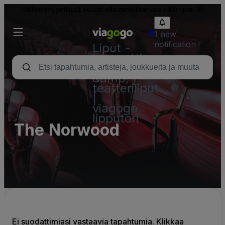
Jälleenmyyntiliput voivat olla nimellisarvoa kalliimpia.
1 new
notification
Liput -
konsertti,
urheilu
&amp;
teatteriliput
|
viagogo
lipputori
The Norwood
Ei suodattimiasi vastaavia tapahtumia. Klikkaa