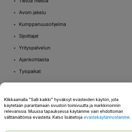
Tietoa meistä
Avoin jakelu
Kumppanuusohjelma
Sijoittajat
Yrityspalvelun
Ajankohtaista
Työpaikat
Onko sinulla kysyttävää?
Klikkaamalla "Salli kaikki" hyväksyt evästeiden käytön, jota
käytetään parantamaan sivuston toimivuutta ja markkinoinnin
Tukikeskus / Ota meihin yhteyttä
relevanssia. Muussa tapauksessa käytämme vain ehdottoman
välttämättömiä evästeitä. Katso lisätietoja
evästekäytännöstämme
.