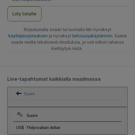
Liity listalle
Kirjautumalla sisään tai luomalla tilin hyväksyt
käyttäjäsopimuksen
ja hyväksyt
tietosuojakäytännön
. Saatat
saada meiltä tekstiviesti-ilmoituksia, ja voit milloin tahansa
kieltäytyä niistä.
Live-tapahtumat kaikkialla maailmassa
Suomi
Suomi
US$
Yhdysvaltain dollari