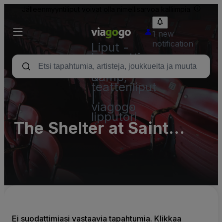
Jälleenmyyntiliput voivat olla nimellisarvoa kalliimpia.
1 new
notification
Liput -
konsertti,
urheilu
&amp;
teatteriliput
|
viagogo
lipputori
The Shelter at Saint
Andrews Hall - Complex
Parking Lots (InActive)
Ei suodattimiasi vastaavia tapahtumia. Klikkaa