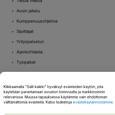
Tietoa meistä
Avoin jakelu
Kumppanuusohjelma
Sijoittajat
Yrityspalvelun
Ajankohtaista
Työpaikat
Onko sinulla kysyttävää?
Klikkaamalla "Salli kaikki" hyväksyt evästeiden käytön, jota
käytetään parantamaan sivuston toimivuutta ja markkinoinnin
Tukikeskus / Ota meihin yhteyttä
relevanssia. Muussa tapauksessa käytämme vain ehdottoman
välttämättömiä evästeitä. Katso lisätietoja
evästekäytännöstämme
.