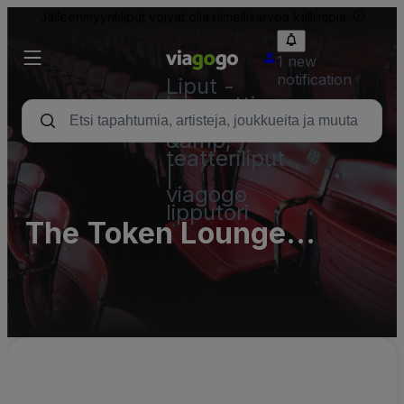
Jälleenmyyntiliput voivat olla nimellisarvoa kalliimpia.
1 new
notification
Liput -
konsertti,
urheilu
&amp;
teatteriliput
|
viagogo
lipputori
The Token Lounge
Parking Lots