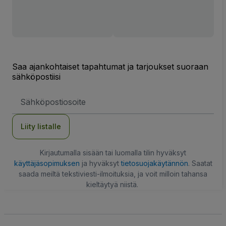
Saa ajankohtaiset tapahtumat ja tarjoukset suoraan
sähköpostiisi
Sähköpostiosoite
Liity listalle
Kirjautumalla sisään tai luomalla tilin hyväksyt
käyttäjäsopimuksen
ja hyväksyt
tietosuojakäytännön
. Saatat
saada meiltä tekstiviesti-ilmoituksia, ja voit milloin tahansa
kieltäytyä niistä.