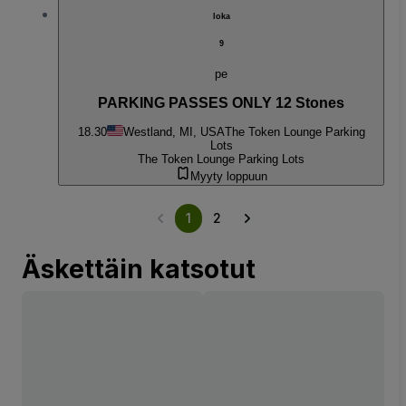
loka
9
pe
PARKING PASSES ONLY 12 Stones
18.30
Westland, MI, USA
The Token Lounge Parking
Lots
The Token Lounge Parking Lots
Myyty loppuun
1
2
Äskettäin katsotut