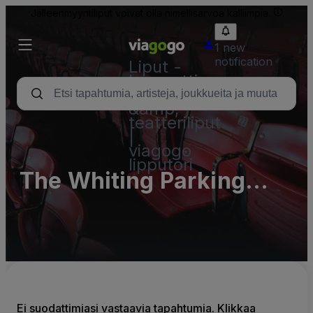
Jälleenmyyntiliput voivat olla nimellisarvoa kalliimpia.
1 new
notification
Liput -
konsertti,
urheilu
&amp;
teatteriliput
|
viagogo
lipputori
The Whiting Parking
Lots (InActive)
Ei suodattimiasi vastaavia tapahtumia. Klikkaa