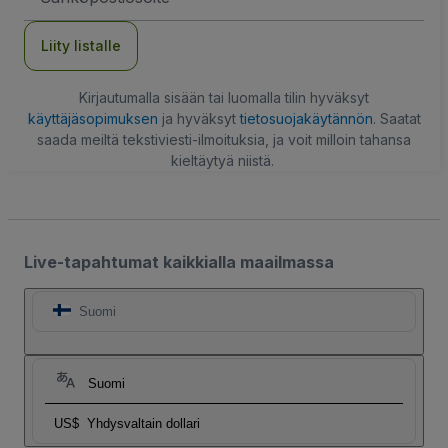
Liity listalle
Kirjautumalla sisään tai luomalla tilin hyväksyt
käyttäjäsopimuksen
ja hyväksyt
tietosuojakäytännön
. Saatat
saada meiltä tekstiviesti-ilmoituksia, ja voit milloin tahansa
kieltäytyä niistä.
Live-tapahtumat kaikkialla maailmassa
Suomi
Suomi
US$
Yhdysvaltain dollari