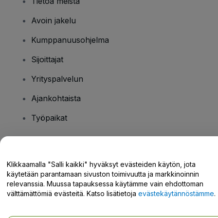
Tietoa meistä
Avoin jakelu
Kumppanuusohjelma
Sijoittajat
Yrityspalvelun
Ajankohtaista
Työpaikat
Onko sinulla kysyttävää?
Klikkaamalla "Salli kaikki" hyväksyt evästeiden käytön, jota
käytetään parantamaan sivuston toimivuutta ja markkinoinnin
Tukikeskus / Ota meihin yhteyttä
relevanssia. Muussa tapauksessa käytämme vain ehdottoman
välttämättömiä evästeitä. Katso lisätietoja
evästekäytännöstämme
.