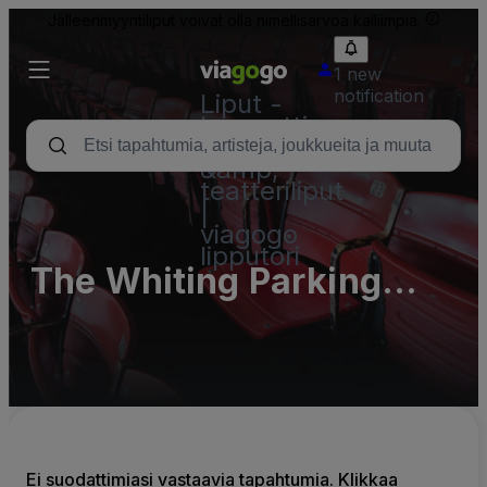
Jälleenmyyntiliput voivat olla nimellisarvoa kalliimpia.
1 new
notification
Liput -
konsertti,
urheilu
&amp;
teatteriliput
|
viagogo
lipputori
The Whiting Parking
Lots (InActive)
Ei suodattimiasi vastaavia tapahtumia. Klikkaa