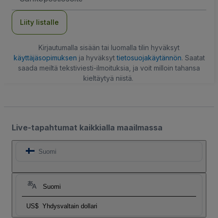
Liity listalle
Kirjautumalla sisään tai luomalla tilin hyväksyt
käyttäjäsopimuksen
ja hyväksyt
tietosuojakäytännön
. Saatat
saada meiltä tekstiviesti-ilmoituksia, ja voit milloin tahansa
kieltäytyä niistä.
Live-tapahtumat kaikkialla maailmassa
Suomi
Suomi
US$
Yhdysvaltain dollari