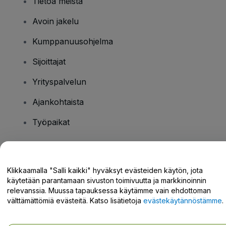
Tietoa meistä
Avoin jakelu
Kumppanuusohjelma
Sijoittajat
Yrityspalvelun
Ajankohtaista
Työpaikat
Onko sinulla kysyttävää?
Klikkaamalla "Salli kaikki" hyväksyt evästeiden käytön, jota
käytetään parantamaan sivuston toimivuutta ja markkinoinnin
Tukikeskus / Ota meihin yhteyttä
relevanssia. Muussa tapauksessa käytämme vain ehdottoman
välttämättömiä evästeitä. Katso lisätietoja
evästekäytännöstämme
.