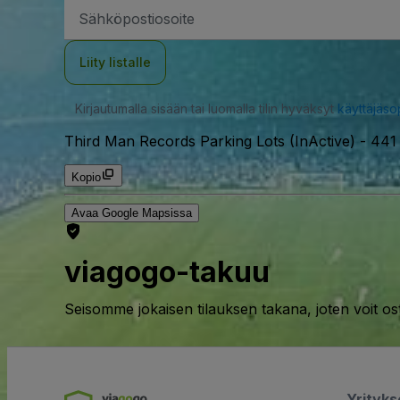
Sähköpostiosoite
Liity listalle
Kirjautumalla sisään tai luomalla tilin hyväksyt
käyttäjäs
Third Man Records Parking Lots (InActive)
-
441 
Kopio
Avaa Google Mapsissa
viagogo-takuu
Seisomme jokaisen tilauksen takana, joten voit os
Yrityk