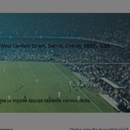
opimuksen
ja hyväksyt
tietosuojakäytännön
. Saatat saada meiltä tekstiv
West Canfield Street, Detroit, Detroit, 48201, USA
taa ja myydä lippuja täydellä varmuudella.
semme
Onko sinulla kysyttävää?