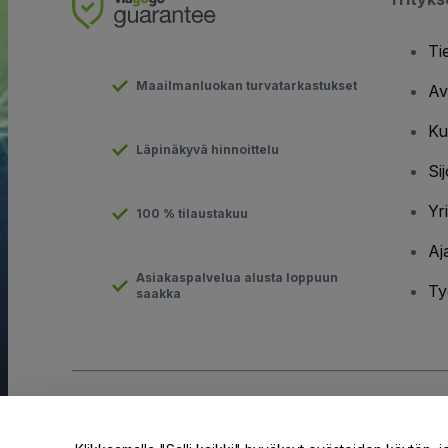
Ti
Maailmanluokan turvatarkastukset
Av
Ku
Läpinäkyvä hinnoittelu
Sij
Yr
100 % tilaustakuu
Aj
Asiakaspalvelua alusta loppuun
Ty
saakka
Tekijänoikeus © viagogo GmbH 2026
Yritystiedot
Tämän web-sivuston käytöllä hyväksyt
Käyttöehdot
ja
Tietosuo