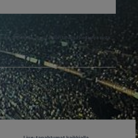
iesti-ilmoituksia, ja voit milloin tahansa kieltäytyä niistä.
Live-tapahtumat kaikkialla