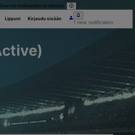
llisarvoa korkeampia tai alempia.
Lippuni
Kirjaudu sisään
1 new notification
ctive)