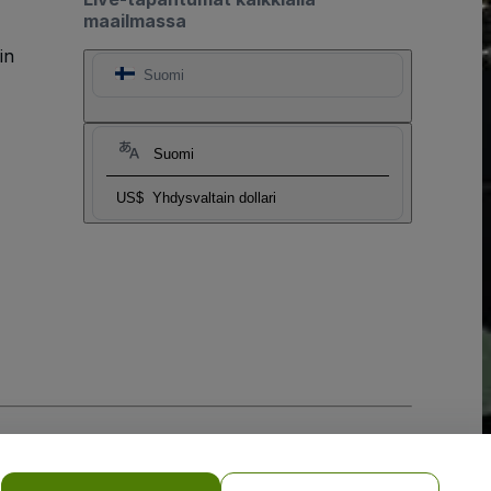
maailmassa
in
Suomi
Suomi
US$
Yhdysvaltain dollari