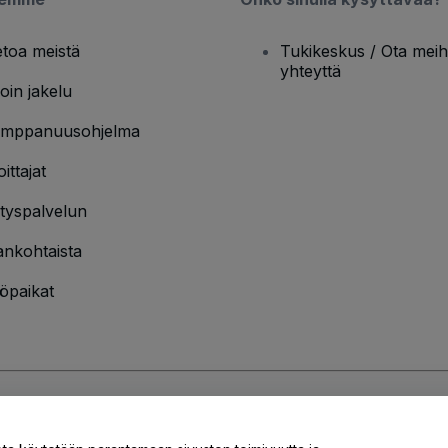
etoa meistä
Tukikeskus / Ota meih
yhteyttä
oin jakelu
mppanuusohjelma
oittajat
ityspalvelun
ankohtaista
öpaikat
jakäytännön
ja
Evästekäytännön
ja
Mobiilitietosuojakäytännön