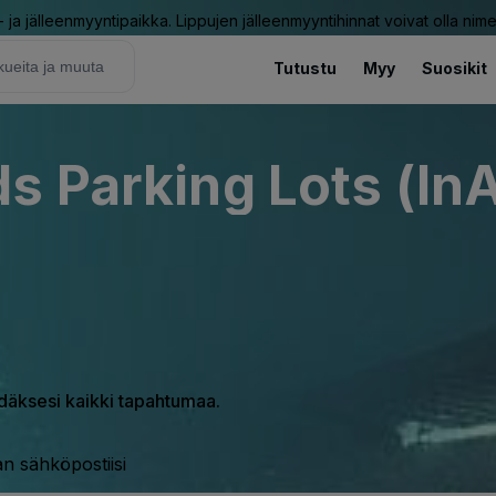
ja jälleenmyyntipaikka. Lippujen jälleenmyyntihinnat voivat olla nime
Tutustu
Myy
Suosikit
s Parking Lots (InA
hdäksesi kaikki tapahtumaa.
n sähköpostiisi