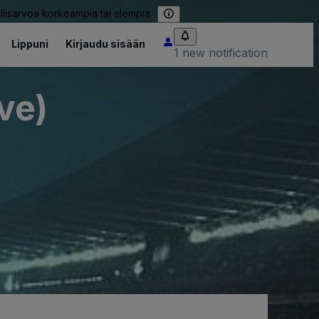
llisarvoa korkeampia tai alempia.
Lippuni
Kirjaudu sisään
1 new notification
ve)