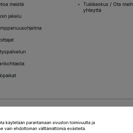
etoa meistä
Tukikeskus / Ota meih
yhteyttä
oin jakelu
mppanuusohjelma
oittajat
ityspalvelun
ankohtaista
öpaikat
jakäytännön
ja
Evästekäytännön
ja
Mobiilitietosuojakäytännön
ota käytetään parantamaan sivuston toimivuutta ja
 vain ehdottoman välttämättömiä evästeitä.