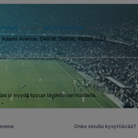
opimuksen
ja hyväksyt
tietosuojakäytännön
. Saatat saada meiltä tekstiv
 Adams Avenue, Detroit, Detroit, 48226, USA
taa ja myydä lippuja täydellä varmuudella.
semme
Onko sinulla kysyttävää?