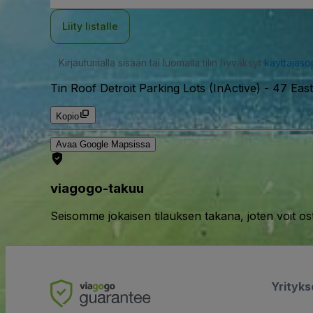
Liity listalle
Kirjautumalla sisään tai luomalla tilin hyväksyt
käyttäjäs
Tin Roof Detroit Parking Lots (InActive)
-
47 East
Kopio
Avaa Google Mapsissa
viagogo-takuu
Seisomme jokaisen tilauksen takana, joten voit os
Yrityk