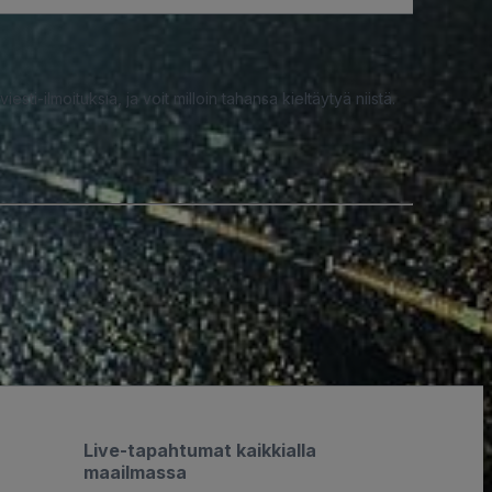
iesti-ilmoituksia, ja voit milloin tahansa kieltäytyä niistä.
Live-tapahtumat kaikkialla
maailmassa