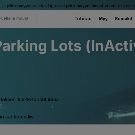
ja jälleenmyyntipaikka. Lippujen jälleenmyyntihinnat voivat olla nime
Tutustu
Myy
Suosikit
Parking Lots (InActi
hdäksesi kaikki tapahtumaa.
n sähköpostiisi