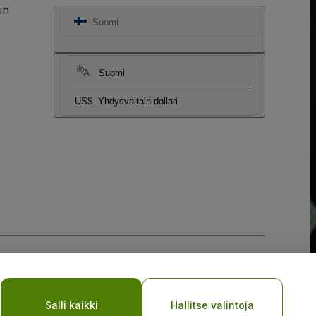
in
Suomi
Suomi
US$
Yhdysvaltain dollari
Salli kaikki
Hallitse valintoja