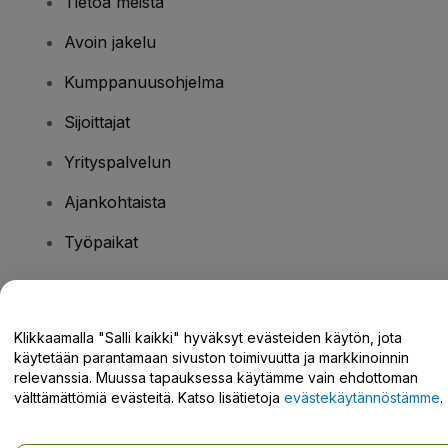
Tietoa meistä
Avoin jakelu
Kumppanuusohjelma
Sijoittajat
Yrityspalvelun
Ajankohtaista
Työpaikat
Onko sinulla kysyttävää?
Klikkaamalla "Salli kaikki" hyväksyt evästeiden käytön, jota
käytetään parantamaan sivuston toimivuutta ja markkinoinnin
Tukikeskus / Ota meihin yhteyttä
relevanssia. Muussa tapauksessa käytämme vain ehdottoman
välttämättömiä evästeitä. Katso lisätietoja
evästekäytännöstämme
.