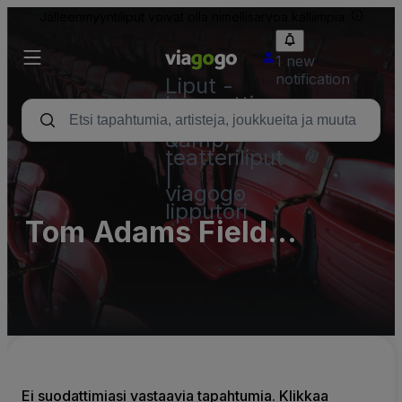
Jälleenmyyntiliput voivat olla nimellisarvoa kalliimpia.
1 new
notification
Liput -
konsertti,
urheilu
&amp;
teatteriliput
|
viagogo
lipputori
Tom Adams Field
Parking Lots (InActive)
Ei suodattimiasi vastaavia tapahtumia. Klikkaa