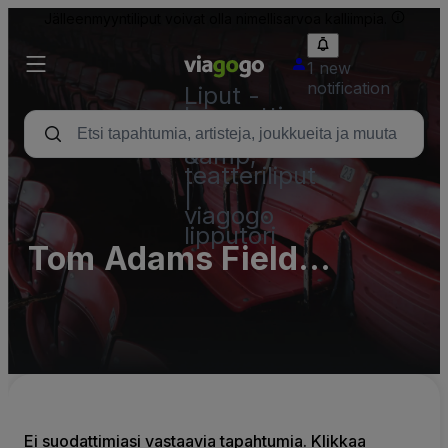
Jälleenmyyntiliput voivat olla nimellisarvoa kalliimpia.
1 new
notification
Liput -
konsertti,
urheilu
&amp;
teatteriliput
|
viagogo
lipputori
Tom Adams Field
Parking Lots (InActive)
Ei suodattimiasi vastaavia tapahtumia. Klikkaa