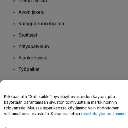
Tietoa meistä
Avoin jakelu
Kumppanuusohjelma
Sijoittajat
Yrityspalvelun
Ajankohtaista
Työpaikat
Onko sinulla kysyttävää?
Klikkaamalla "Salli kaikki" hyväksyt evästeiden käytön, jota
käytetään parantamaan sivuston toimivuutta ja markkinoinnin
Tukikeskus / Ota meihin yhteyttä
relevanssia. Muussa tapauksessa käytämme vain ehdottoman
välttämättömiä evästeitä. Katso lisätietoja
evästekäytännöstämme
.