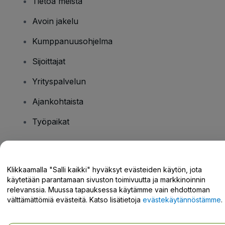
Tietoa meistä
Avoin jakelu
Kumppanuusohjelma
Sijoittajat
Yrityspalvelun
Ajankohtaista
Työpaikat
Onko sinulla kysyttävää?
Klikkaamalla "Salli kaikki" hyväksyt evästeiden käytön, jota
käytetään parantamaan sivuston toimivuutta ja markkinoinnin
Tukikeskus / Ota meihin yhteyttä
relevanssia. Muussa tapauksessa käytämme vain ehdottoman
välttämättömiä evästeitä. Katso lisätietoja
evästekäytännöstämme
.