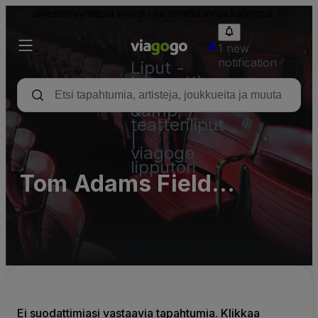
Jälleenmyyntiliput voivat olla nimellisarvoa kalliimpia.
1 new
notification
Liput -
konsertti,
urheilu
&amp;
teatteriliput
|
viagogo
lipputori
Tom Adams Field
Parking Lots (InActive)
Ei suodattimiasi vastaavia tapahtumia. Klikkaa