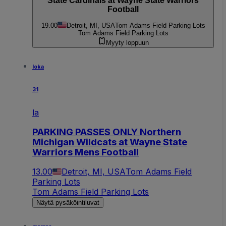
State Cardinals at Wayne State Warriors
Football
19.00
Detroit, MI, USA
Tom Adams Field Parking Lots
Tom Adams Field Parking Lots
Myyty loppuun
loka
31
la
PARKING PASSES ONLY Northern
Michigan Wildcats at Wayne State
Warriors Mens Football
13.00
Detroit, MI, USA
Tom Adams Field
Parking Lots
Tom Adams Field Parking Lots
Näytä pysäköintiluvat