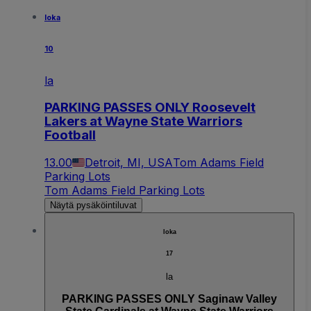
loka
10
la
PARKING PASSES ONLY Roosevelt
Lakers at Wayne State Warriors
Football
13.00
Detroit, MI, USA
Tom Adams Field
Parking Lots
Tom Adams Field Parking Lots
Näytä pysäköintiluvat
loka
17
la
PARKING PASSES ONLY Saginaw Valley