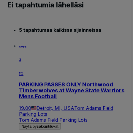
Ei tapahtumia lähelläsi
5 tapahtumaa kaikissa sijainneissa
syys
3
to
PARKING PASSES ONLY Northwood
Timberwolves at Wayne State Warriors
Mens Football
19.00
Detroit, MI, USA
Tom Adams Field
Parking Lots
Tom Adams Field Parking Lots
Näytä pysäköintiluvat