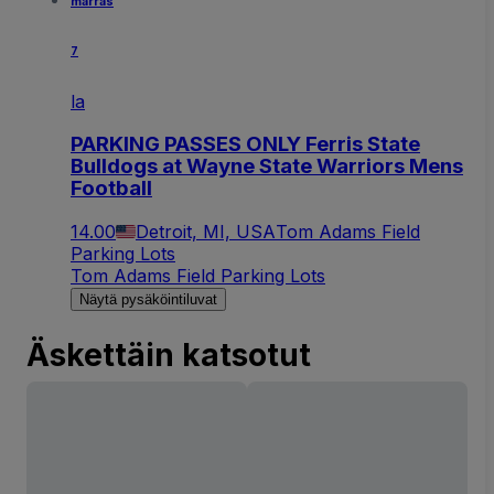
marras
7
la
PARKING PASSES ONLY Ferris State
Bulldogs at Wayne State Warriors Mens
Football
14.00
Detroit, MI, USA
Tom Adams Field
Parking Lots
Tom Adams Field Parking Lots
Näytä pysäköintiluvat
Äskettäin katsotut