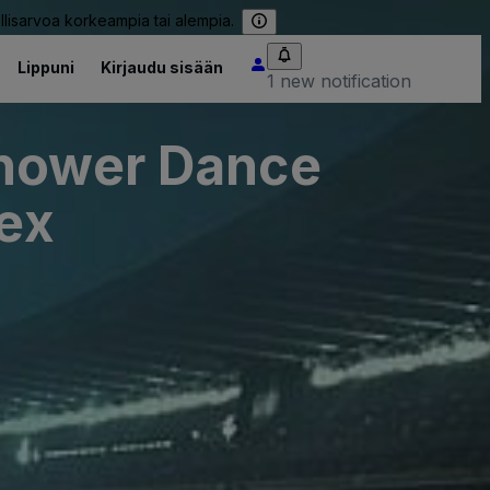
llisarvoa korkeampia tai alempia.
Lippuni
Kirjaudu sisään
1 new notification
nhower Dance
lex