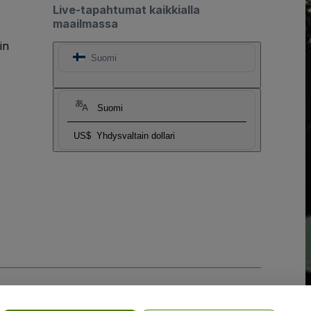
Live-tapahtumat kaikkialla
maailmassa
in
Suomi
Suomi
US$
Yhdysvaltain dollari