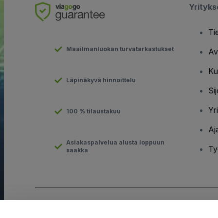
Yrityk
Ti
Maailmanluokan turvatarkastukset
Av
Ku
Läpinäkyvä hinnoittelu
Sij
Yr
100 % tilaustakuu
Aj
Asiakaspalvelua alusta loppuun
Ty
saakka
Tekijänoikeus © viagogo GmbH 2026
Yritystiedot