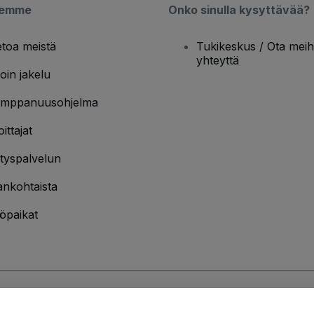
semme
Onko sinulla kysyttävää?
etoa meistä
Tukikeskus / Ota meih
yhteyttä
oin jakelu
mppanuusohjelma
oittajat
ityspalvelun
ankohtaista
öpaikat