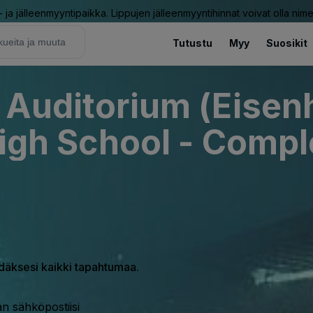
ja jälleenmyyntipaikka. Lippujen jälleenmyyntihinnat voivat olla nime
Tutustu
Myy
Suosikit
l Auditorium (Eise
High School - Comp
hdäksesi kaikki tapahtumaa.
n sähköpostiisi