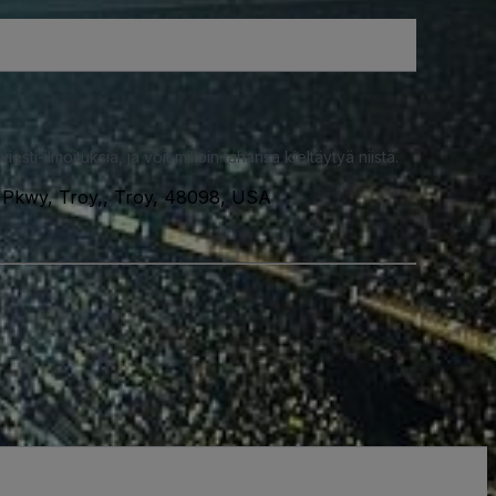
iesti-ilmoituksia, ja voit milloin tahansa kieltäytyä niistä.
 Pkwy, Troy,, Troy, 48098, USA