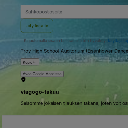
Sähköpostiosoite
Liity listalle
Kirjautumalla sisään tai luomalla tilin hyväksyt
käyttäjäs
Troy High School Auditorium (Eisenhower Dance 
Kopio
Avaa Google Mapsissa
viagogo-takuu
Seisomme jokaisen tilauksen takana, joten voit os