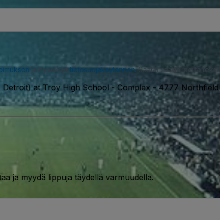
opimuksen
ja hyväksyt
tietosuojakäytännön
. Saatat saada meiltä tekstiv
Detroit) at Troy High School - Complex
-
4777 Northfield
taa ja myydä lippuja täydellä varmuudella.