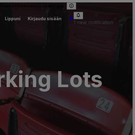
llisarvoa korkeampia tai alempia.
Lippuni
Kirjaudu sisään
1 new notification
king Lots