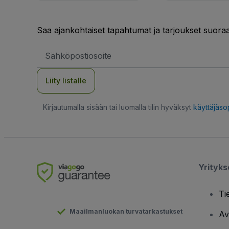
Saa ajankohtaiset tapahtumat ja tarjoukset suoraa
Sähköpostiosoite
Liity listalle
Kirjautumalla sisään tai luomalla tilin hyväksyt
käyttäjäs
Yrityk
Ti
Maailmanluokan turvatarkastukset
Av