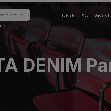
ja jälleenmyyntipaikka. Lippujen jälleenmyyntihinnat voivat olla nime
Tutustu
Myy
Suosikit
t
A DENIM Par