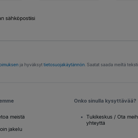
n sähköpostiisi
opimuksen
ja hyväksyt
tietosuojakäytännön
. Saatat saada meiltä tekstiv
semme
Onko sinulla kysyttävää?
etoa meistä
Tukikeskus / Ota meih
yhteyttä
oin jakelu