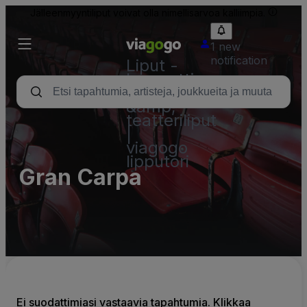
Jälleenmyyntiliput voivat olla nimellisarvoa kalliimpia.
1 new
notification
Liput -
konsertti,
urheilu
&amp;
teatteriliput
|
viagogo
lipputori
Gran Carpa
Ei suodattimiasi vastaavia tapahtumia. Klikkaa