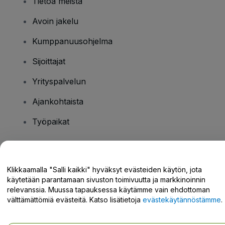
Tietoa meistä
Avoin jakelu
Kumppanuusohjelma
Sijoittajat
Yrityspalvelun
Ajankohtaista
Työpaikat
Onko sinulla kysyttävää?
Klikkaamalla "Salli kaikki" hyväksyt evästeiden käytön, jota
käytetään parantamaan sivuston toimivuutta ja markkinoinnin
Tukikeskus / Ota meihin yhteyttä
relevanssia. Muussa tapauksessa käytämme vain ehdottoman
välttämättömiä evästeitä. Katso lisätietoja
evästekäytännöstämme
.