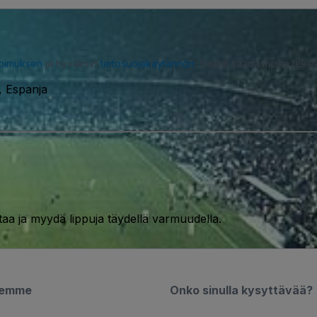
opimuksen
ja hyväksyt
tietosuojakäytännön
. Saatat saada meiltä tekstiv
, Espanja
taa ja myydä lippuja täydellä varmuudella.
semme
Onko sinulla kysyttävää?