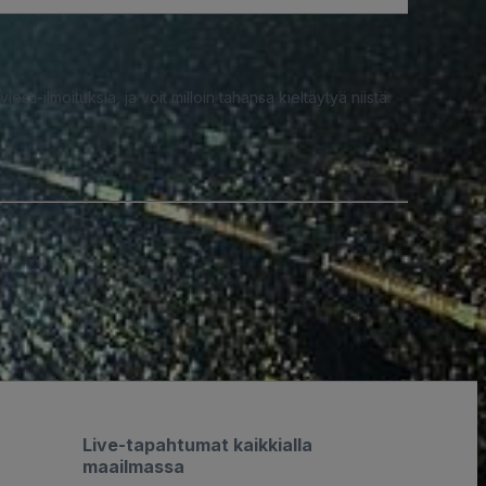
iesti-ilmoituksia, ja voit milloin tahansa kieltäytyä niistä.
Live-tapahtumat kaikkialla
maailmassa