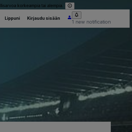
llisarvoa korkeampia tai alempia.
Lippuni
Kirjaudu sisään
1 new notification