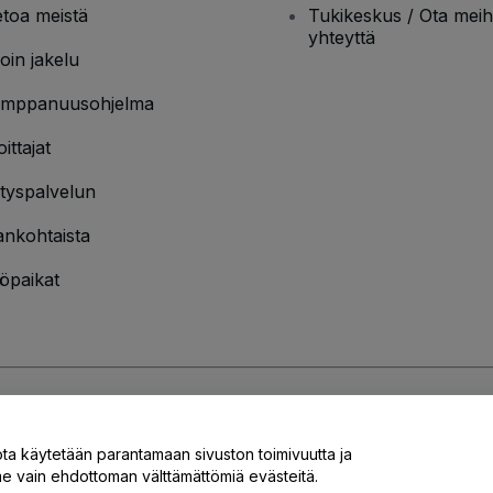
etoa meistä
Tukikeskus / Ota meih
yhteyttä
oin jakelu
mppanuusohjelma
oittajat
ityspalvelun
ankohtaista
öpaikat
jakäytännön
ja
Evästekäytännön
ja
Mobiilitietosuojakäytännön
ota käytetään parantamaan sivuston toimivuutta ja
 vain ehdottoman välttämättömiä evästeitä.