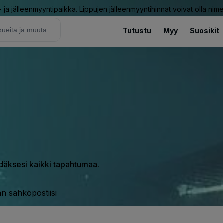
ja jälleenmyyntipaikka. Lippujen jälleenmyyntihinnat voivat olla nime
Tutustu
Myy
Suosikit
hdäksesi kaikki tapahtumaa.
n sähköpostiisi