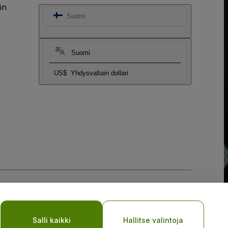
in
Suomi
Suomi
US$
Yhdysvaltain dollari
Salli kaikki
Hallitse valintoja