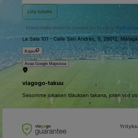
Liity listalle
Kirjautumalla sisään tai luomalla tilin hyväksyt
käyttäjäs
La Sala 101
-
Calle San Andrés, 9, 29012, Málaga
Kopio
Avaa Google Mapsissa
viagogo-takuu
Seisomme jokaisen tilauksen takana, joten voit os
Yrityk