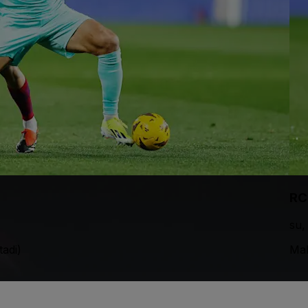
RC
su,
adi)
Mal