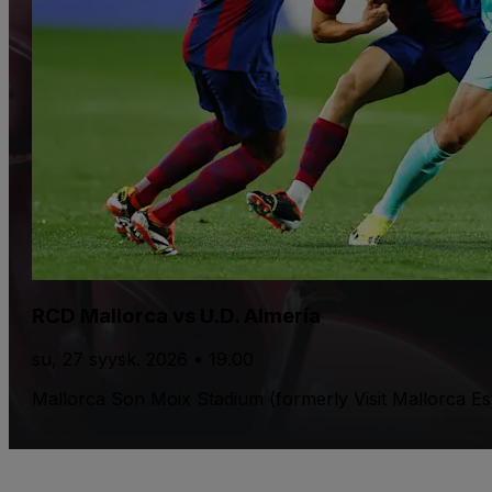
RCD Mallorca vs U.D. Almería
su, 27 syysk. 2026 • 19.00
Mallorca Son Moix Stadium (formerly Visit Mallorca Est