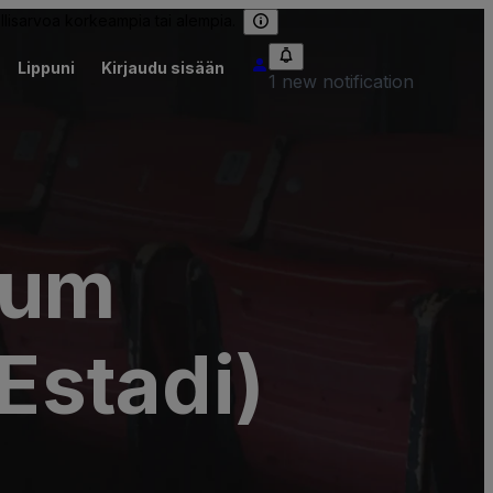
llisarvoa korkeampia tai alempia.
Lippuni
Kirjaudu sisään
1 new notification
ium
 Estadi)