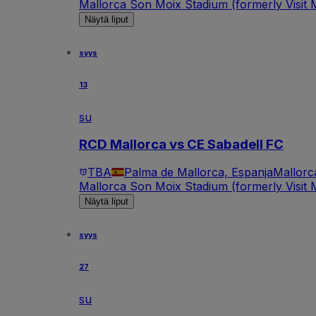
Mallorca Son Moix Stadium (formerly Visit M
Näytä liput
syys
13
su
RCD Mallorca vs CE Sabadell FC
TBA
Palma de Mallorca, Espanja
Mallorc
Mallorca Son Moix Stadium (formerly Visit M
Näytä liput
syys
27
su