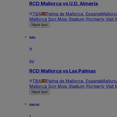
RCD Mallorca vs U.D. Almería
TBA
Palma de Mallorca, Espanja
Mallorc
Mallorca Son Moix Stadium (formerly Visit M
Näytä liput
loka
11
su
RCD Mallorca vs Las Palmas
TBA
Palma de Mallorca, Espanja
Mallorc
Mallorca Son Moix Stadium (formerly Visit M
Näytä liput
marras
1