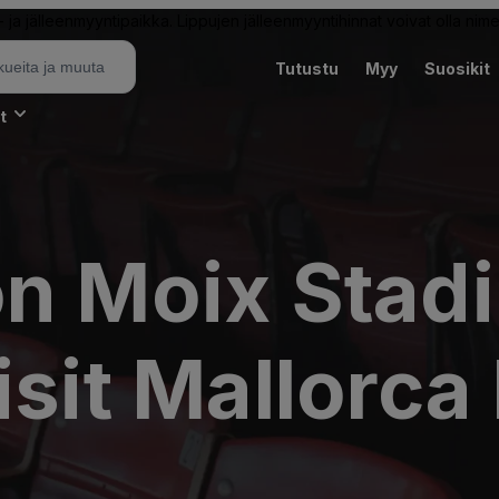
ja jälleenmyyntipaikka. Lippujen jälleenmyyntihinnat voivat olla nime
Tutustu
Myy
Suosikit
t
on Moix Stad
isit Mallorca