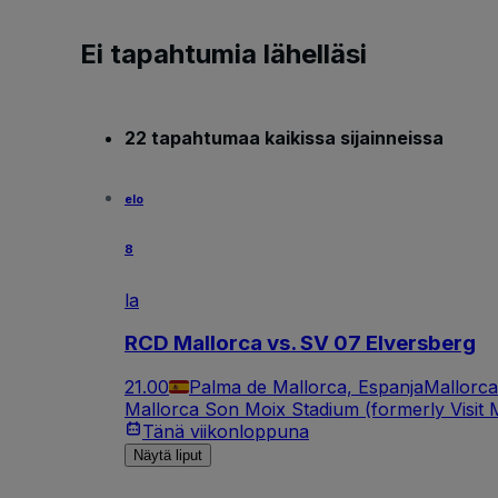
Ei tapahtumia lähelläsi
22 tapahtumaa kaikissa sijainneissa
elo
8
la
RCD Mallorca vs. SV 07 Elversberg
21.00
Palma de Mallorca, Espanja
Mallorca
Mallorca Son Moix Stadium (formerly Visit M
Tänä viikonloppuna
Näytä liput