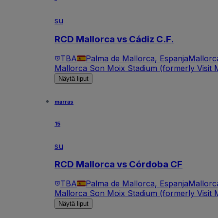
su
RCD Mallorca vs Cádiz C.F.
TBA
Palma de Mallorca, Espanja
Mallorc
Mallorca Son Moix Stadium (formerly Visit M
Näytä liput
marras
15
su
RCD Mallorca vs Córdoba CF
TBA
Palma de Mallorca, Espanja
Mallorc
Mallorca Son Moix Stadium (formerly Visit M
Näytä liput