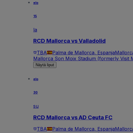
elo
15
la
RCD Mallorca vs Valladolid
TBA
Palma de Mallorca, Espanja
Mallorc
Mallorca Son Moix Stadium (formerly Visit M
Näytä liput
elo
30
su
RCD Mallorca vs AD Ceuta FC
TBA
Palma de Mallorca, Espanja
Mallorc