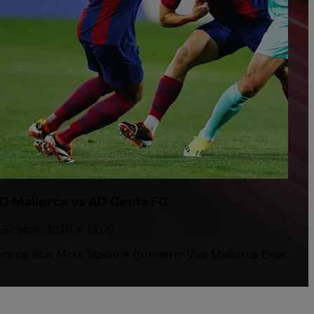
D Mallorca vs AD Ceuta FC
 30 elok. 2026 • 13.00
lorca Son Moix Stadium (formerly Visit Mallorca Estadi)