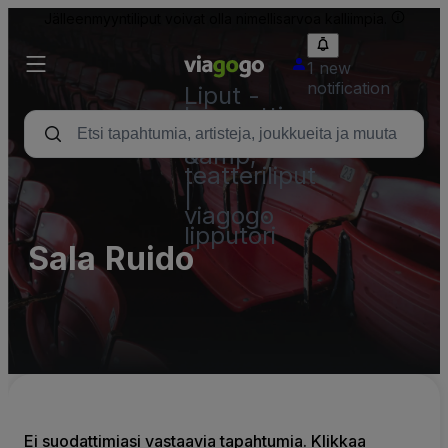
Jälleenmyyntiliput voivat olla nimellisarvoa kalliimpia.
1 new
notification
Liput -
konsertti,
urheilu
&amp;
teatteriliput
|
viagogo
lipputori
Sala Ruido
Ei suodattimiasi vastaavia tapahtumia. Klikkaa