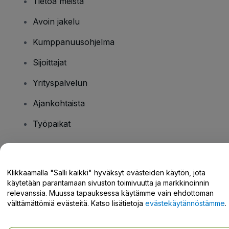
Tietoa meistä
Avoin jakelu
Kumppanuusohjelma
Sijoittajat
Yrityspalvelun
Ajankohtaista
Työpaikat
Onko sinulla kysyttävää?
Klikkaamalla "Salli kaikki" hyväksyt evästeiden käytön, jota
käytetään parantamaan sivuston toimivuutta ja markkinoinnin
Tukikeskus / Ota meihin yhteyttä
relevanssia. Muussa tapauksessa käytämme vain ehdottoman
välttämättömiä evästeitä. Katso lisätietoja
evästekäytännöstämme
.