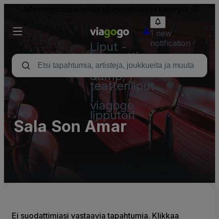
Jälleenmyyntiliput voivat olla nimellisarvoa kalliimpia.
1 new
notification
Liput -
konsertti,
urheilu
&amp;
teatteriliput
|
viagogo
lipputori
Sala Son Amar
Ei suodattimiasi vastaavia tapahtumia. Klikkaa