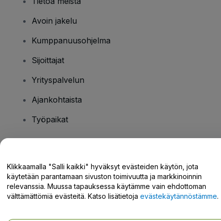
Tietoa meistä
Avoin jakelu
Kumppanuusohjelma
Sijoittajat
Yrityspalvelun
Ajankohtaista
Työpaikat
Onko sinulla kysyttävää?
Klikkaamalla "Salli kaikki" hyväksyt evästeiden käytön, jota
käytetään parantamaan sivuston toimivuutta ja markkinoinnin
Tukikeskus / Ota meihin yhteyttä
relevanssia. Muussa tapauksessa käytämme vain ehdottoman
välttämättömiä evästeitä. Katso lisätietoja
evästekäytännöstämme
.