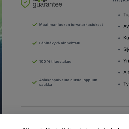
Ti
Maailmanluokan turvatarkastukset
Av
Ku
Läpinäkyvä hinnoittelu
Sij
Yr
100 % tilaustakuu
Aj
Asiakaspalvelua alusta loppuun
Ty
saakka
Tekijänoikeus © viagogo GmbH 2026
Yritystiedot
Tämän web-sivuston käytöllä hyväksyt
Käyttöehdot
ja
Tietosuo