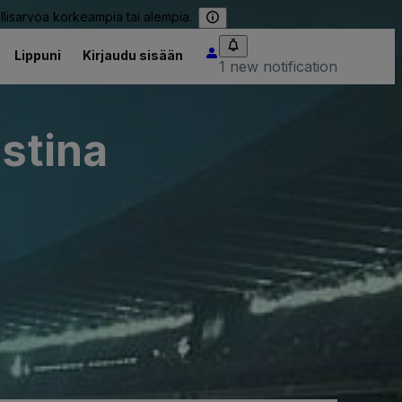
llisarvoa korkeampia tai alempia.
Lippuni
Kirjaudu sisään
1 new notification
istina