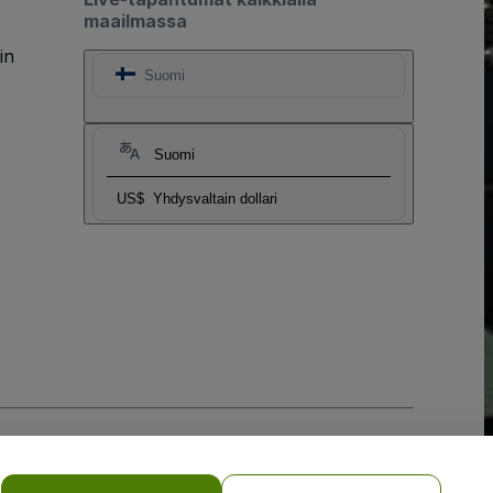
maailmassa
in
Suomi
Suomi
US$
Yhdysvaltain dollari