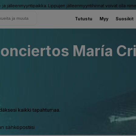
ja jälleenmyyntipaikka. Lippujen jälleenmyyntihinnat voivat olla nime
Tutustu
Myy
Suosikit
onciertos María Cr
hdäksesi kaikki tapahtumaa.
n sähköpostiisi