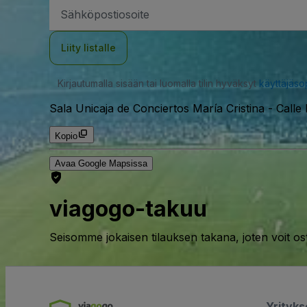
Sähköpostiosoite
Liity listalle
Kirjautumalla sisään tai luomalla tilin hyväksyt
käyttäjäs
Sala Unicaja de Conciertos María Cristina
-
Calle
Kopio
Avaa Google Mapsissa
viagogo-takuu
Seisomme jokaisen tilauksen takana, joten voit os
Yrityk