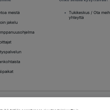
etoa meistä
Tukikeskus / Ota meih
yhteyttä
oin jakelu
mppanuusohjelma
oittajat
ityspalvelun
ankohtaista
öpaikat
jakäytännön
ja
Evästekäytännön
ja
Mobiilitietosuojakäytännön