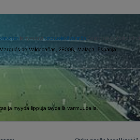
opimuksen
ja hyväksyt
tietosuojakäytännön
. Saatat saada meiltä tekstiv
 Marqués de Valdecañas, 29008, Malaga, Espanja
taa ja myydä lippuja täydellä varmuudella.
semme
Onko sinulla kysyttävää?