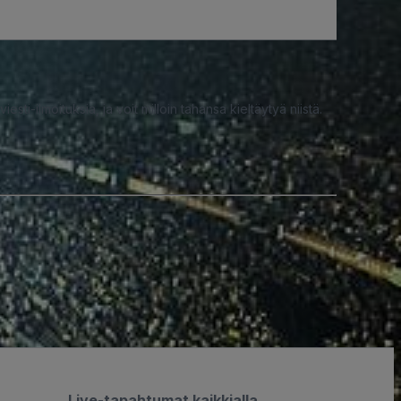
iesti-ilmoituksia, ja voit milloin tahansa kieltäytyä niistä.
Live-tapahtumat kaikkialla