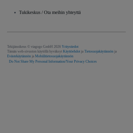
Tukikeskus / Ota meihin yhteyttä
Tekijänoikeus © viagogo GmbH 2026
Yritystiedot
Tämän web-sivuston käytöllä hyväksyt
Käyttöehdot
ja
Tietosuojakäytännön
ja
Evästekäytännön
ja
Mobiilitietosuojakäytännön
Do Not Share My Personal Information/Your Privacy Choices