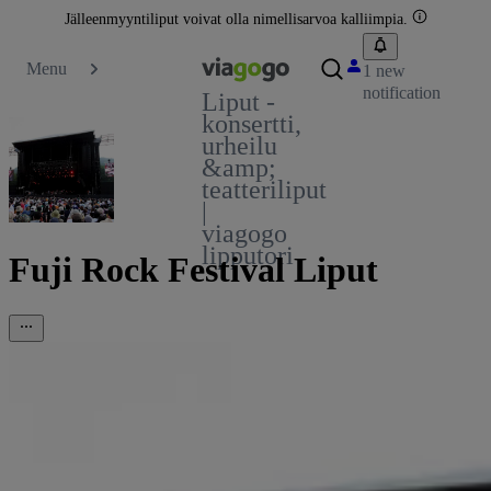
Jälleenmyyntiliput voivat olla nimellisarvoa kalliimpia.
Menu
1 new
notification
Liput -
konsertti,
urheilu
&amp;
teatteriliput
|
viagogo
lipputori
Fuji Rock Festival Liput