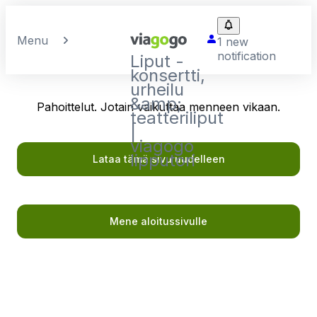
Menu
1 new
notification
Liput -
konsertti,
urheilu
&amp;
Pahoittelut. Jotain vaikuttaa menneen vikaan.
teatteriliput
|
viagogo
lipputori
Lataa tämä sivu uudelleen
Mene aloitussivulle